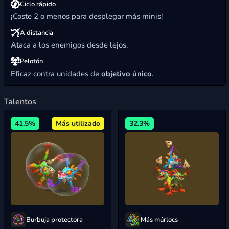
Ciclo rápido
¡Coste 2 o menos para desplegar más minis!
A distancia
Ataca a los enemigos desde lejos.
Pelotón
Eficaz contra unidades de
objetivo único
.
Talentos
41.5%
Más utilizado
32.3%
Burbuja protectora
Más múrlocs