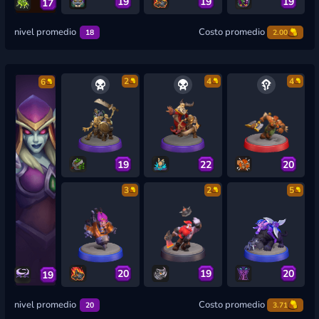
19
19
19
17
nivel promedio
Costo promedio
18
2.00
2
4
4
6
19
22
20
3
2
5
20
19
20
19
nivel promedio
Costo promedio
20
3.71