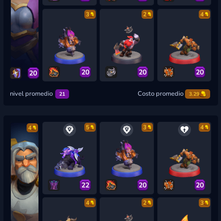
3
2
4
20
20
20
20
nivel promedio
Costo promedio
21
3.29
5
3
4
4
22
20
20
4
2
3