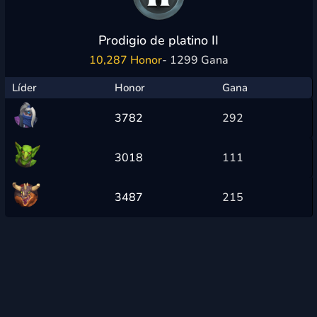
Prodigio de platino II
10,287 Honor
- 1299 Gana
Líder
Honor
Gana
3782
292
3018
111
3487
215