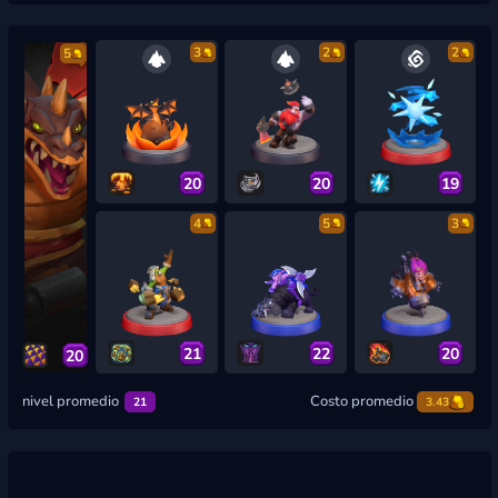
3
2
2
5
20
20
19
4
5
3
21
22
20
20
nivel promedio
Costo promedio
21
3.43