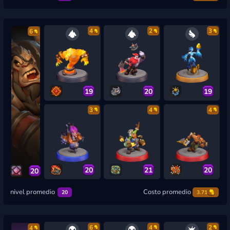
4
2
3
6
19
20
19
3
4
4
20
21
20
20
nivel promedio
Costo promedio
20
3.71
6
4
2
4