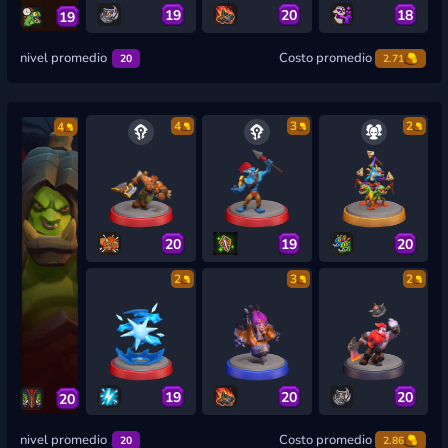
19
20
18
19
nivel promedio
Costo promedio
20
2.71
4
3
2
4
20
19
20
2
3
2
19
20
20
20
nivel promedio
Costo promedio
20
2.86