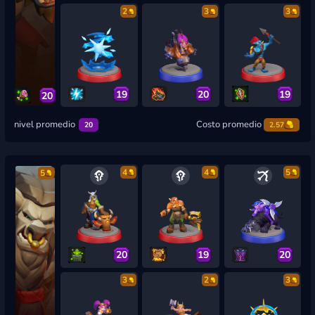
2
3
3
19
20
19
20
nivel promedio
Costo promedio
20
2.57
4
4
5
5
20
19
20
3
2
3