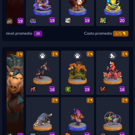
19
19
20
19
nivel promedio
Costo promedio
20
3.71
1
2
1
2
16
19
16
3
3
2