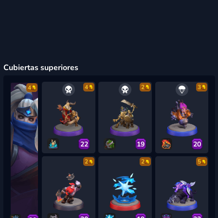
Cubiertas superiores
4
2
3
4
22
19
20
2
2
5