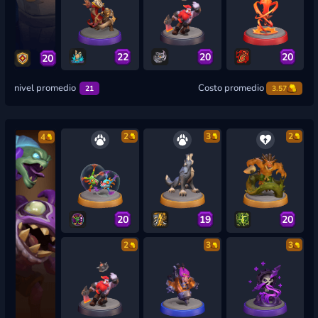
22
20
20
20
nivel promedio
Costo promedio
21
3.57
2
3
2
4
20
19
20
2
3
3