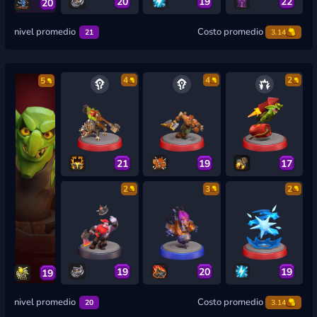
20
19
22
20
nivel promedio
Costo promedio
21
3.14
4
4
2
5
21
19
17
2
3
2
19
20
19
19
nivel promedio
Costo promedio
20
3.14