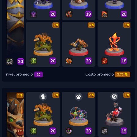
20
19
20
2
4
3
20
20
18
20
nivel promedio
Costo promedio
20
3.71
2
2
2
4
20
20
19