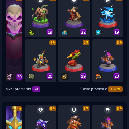
19
22
19
4
2
3
20
19
20
20
nivel promedio
Costo promedio
20
3.57
5
3
3
6