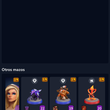
Otros mazos
5
3
3
3
22
19
20