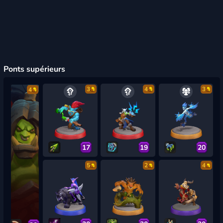
Ponts supérieurs
3
4
3
4
17
19
20
5
2
4