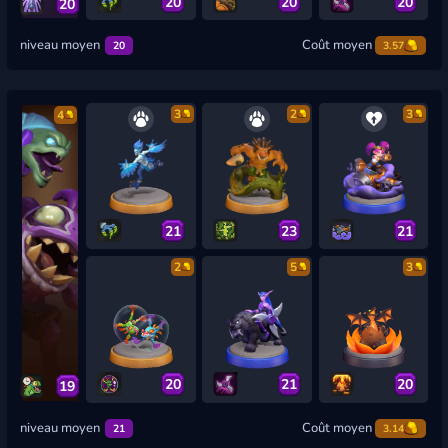
20
20
20
20
niveau moyen
Coût moyen
20
3.57
3
2
3
4
21
23
21
2
5
3
20
21
20
19
niveau moyen
Coût moyen
21
3.14