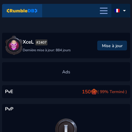
XceL
#2407
Mise à jour
Dernière mise à jour: 884 jours
PvE
150
( 99% Terminé )
PvP