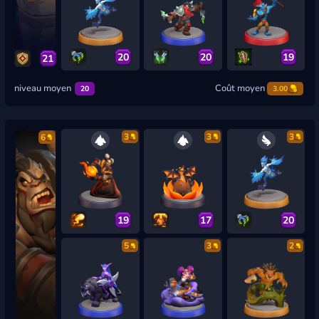
20
20
19
21
niveau moyen
Coût moyen
20
3.00
3
3
3
6
19
17
20
5
3
2