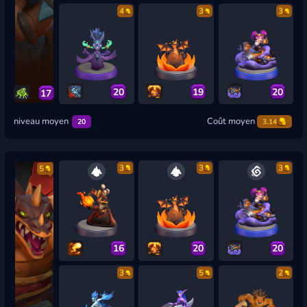
4
3
3
20
19
20
17
niveau moyen
Coût moyen
20
3.14
3
3
3
5
16
20
20
3
5
2