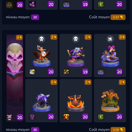
20
19
20
20
niveau moyen
Coût moyen
20
3.57
2
2
3
4
20
19
20
5
3
2
20
20
20
20
niveau moyen
Coût moyen
20
3.00