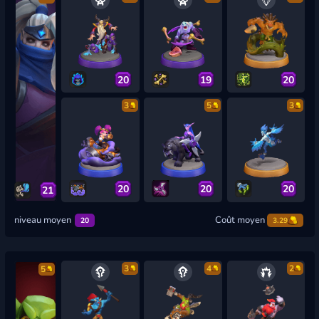
20
19
20
3
5
3
20
20
20
21
niveau moyen
Coût moyen
20
3.29
3
4
2
5