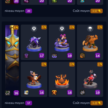
20
20
20
20
niveau moyen
Coût moyen
20
3.57
5
3
2
6
17
19
14
2
3
2
16
18
19
16
niveau moyen
Coût moyen
17
3.29