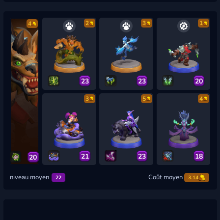
2
3
1
4
23
23
20
3
5
4
21
23
18
20
niveau moyen
Coût moyen
22
3.14