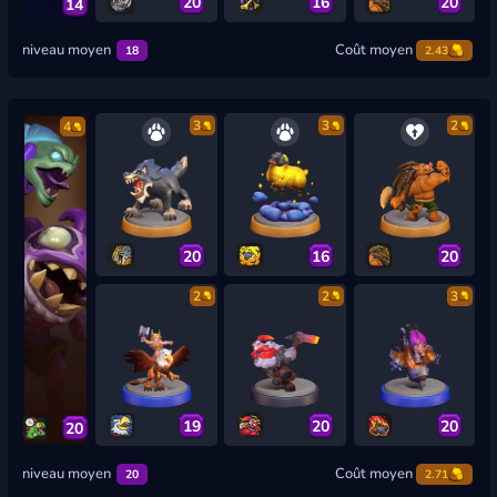
20
16
20
14
niveau moyen
Coût moyen
18
2.43
3
3
2
4
20
16
20
2
2
3
19
20
20
20
niveau moyen
Coût moyen
20
2.71