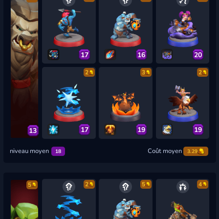
17
16
20
2
3
2
17
19
19
13
niveau moyen
Coût moyen
18
3.29
2
5
4
5