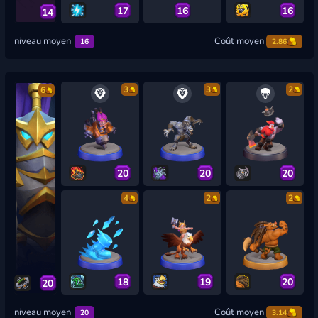
17
16
16
14
niveau moyen
Coût moyen
16
2.86
3
3
2
6
20
20
20
4
2
2
18
19
20
20
niveau moyen
Coût moyen
20
3.14