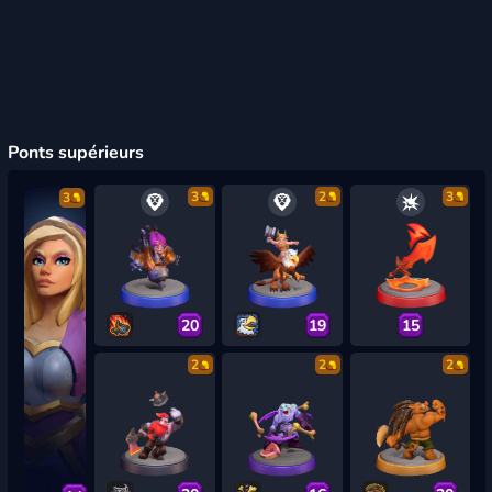
Ponts supérieurs
3
2
3
3
20
19
15
2
2
2