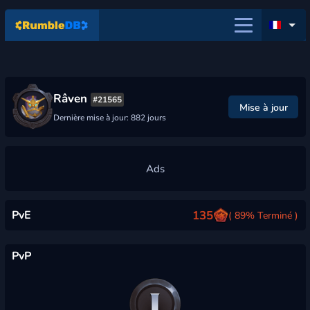
Râven
#21565
Mise à jour
Dernière mise à jour: 882 jours
PvE
135
( 89% Terminé )
PvP