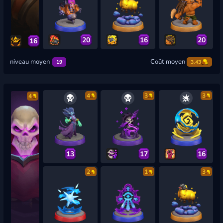
20
16
20
16
niveau moyen
Coût moyen
19
3.43
4
3
3
4
13
17
16
2
1
3