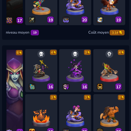
19
20
19
17
niveau moyen
Coût moyen
19
3.14
4
3
4
6
16
16
17
3
3
2