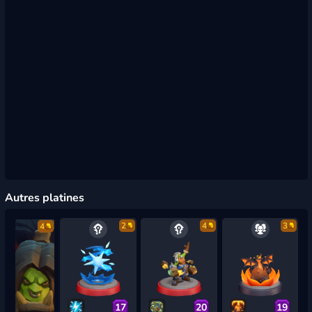
Autres platines
2
4
3
4
17
20
19