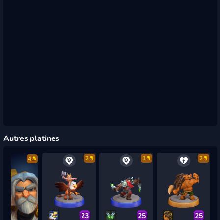
Autres platines
2
1
2
4
23
25
25