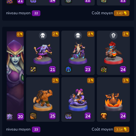
21
niveau moyen
Coût moyen
22
3.43
2
4
2
6
21
23
24
2
3
3
25
24
24
20
niveau moyen
Coût moyen
23
3.14