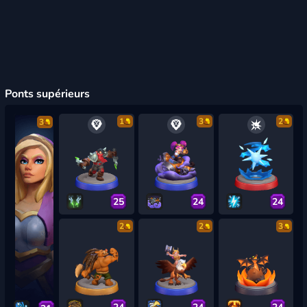
Ponts supérieurs
1
3
2
3
25
24
24
2
2
3
24
24
24