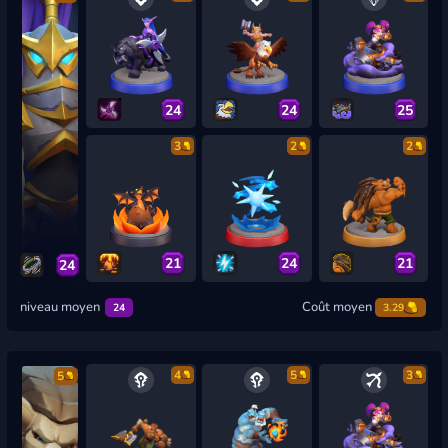
24
24
25
3
2
2
21
24
21
24
niveau moyen
Coût moyen
24
3.29
4
5
3
5