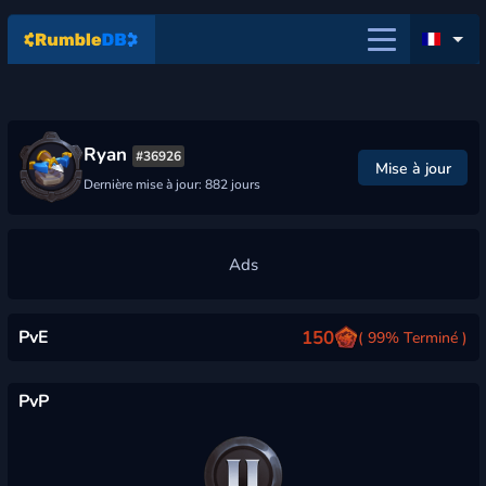
Ryan
#36926
Mise à jour
Dernière mise à jour: 882 jours
PvE
150
( 99% Terminé )
PvP