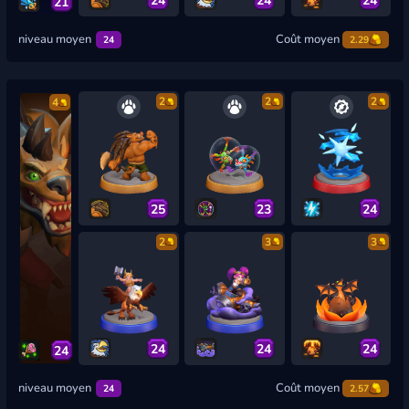
21
niveau moyen
Coût moyen
24
2.29
2
2
2
4
25
23
24
2
3
3
24
24
24
24
niveau moyen
Coût moyen
24
2.57