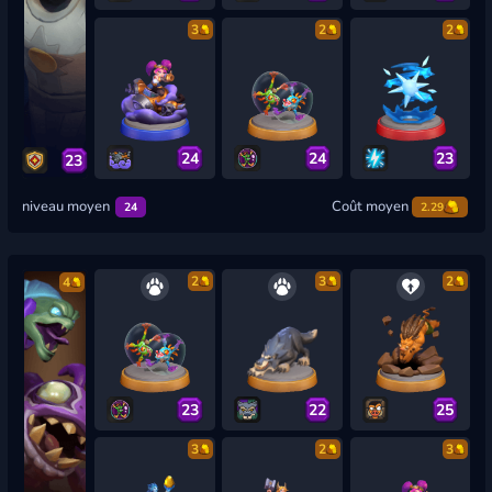
3
2
2
24
24
23
23
niveau moyen
Coût moyen
24
2.29
2
3
2
4
23
22
25
3
2
3