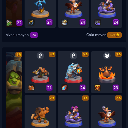
24
24
24
22
niveau moyen
Coût moyen
24
2.71
4
5
3
4
21
24
23
2
3
2