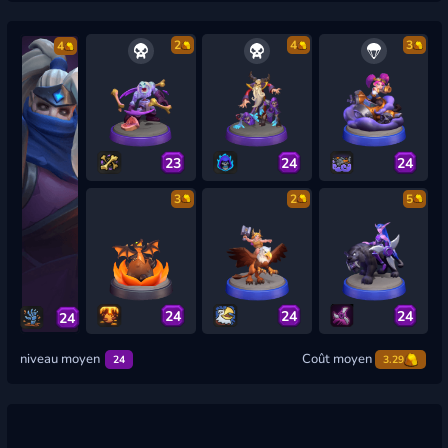
2
4
3
4
23
24
24
3
2
5
24
24
24
24
niveau moyen
Coût moyen
24
3.29