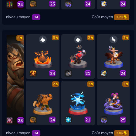
25
24
24
24
niveau moyen
Coût moyen
24
3.29
3
2
2
6
24
21
24
2
2
3
24
21
25
23
niveau moyen
Coût moyen
24
2.86