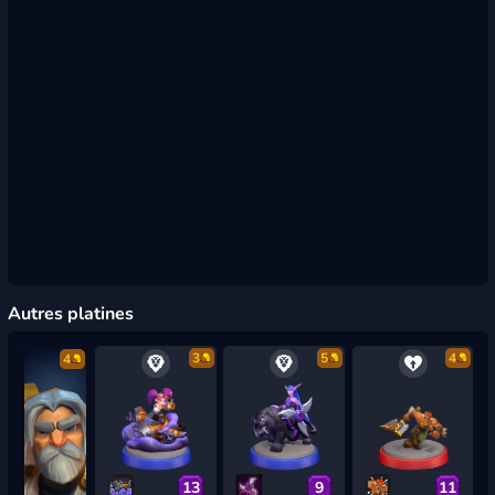
Autres platines
3
5
4
4
13
9
11