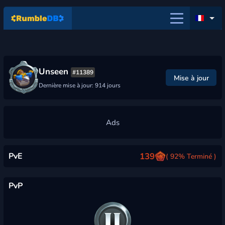
Unseen
#11389
Mise à jour
Dernière mise à jour: 914 jours
PvE
139
( 92% Terminé )
PvP