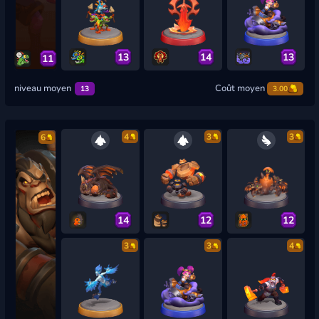
13
14
13
11
niveau moyen
Coût moyen
13
3.00
4
3
3
6
14
12
12
3
3
4