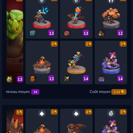
13
13
12
3
2
3
13
14
14
13
niveau moyen
Coût moyen
14
3.14
3
4
3
5