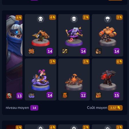
4
2
3
4
14
14
14
3
3
6
14
12
15
13
niveau moyen
Coût moyen
14
3.57
4
2
3
5