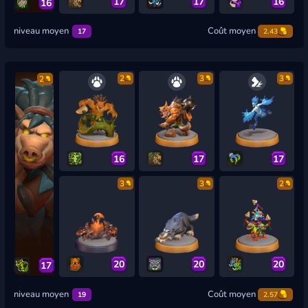
17
17
16
16
niveau moyen
Coût moyen
17
2.43
2
3
3
2
16
17
17
3
3
2
20
20
20
17
niveau moyen
Coût moyen
19
2.57