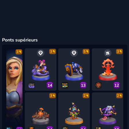
Ponts supérieurs
3
5
3
3
14
13
12
3
2
2