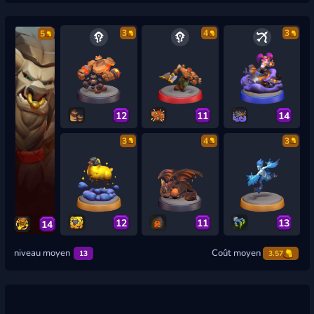
3
4
3
5
12
11
14
3
4
3
12
11
13
14
niveau moyen
Coût moyen
13
3.57