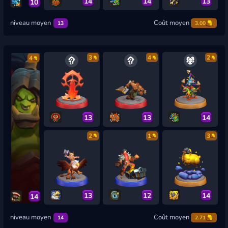
14
14
13
10
niveau moyen
Coût moyen
13
3.00
3
4
2
4
13
13
14
2
1
3
13
12
14
14
niveau moyen
Coût moyen
14
2.71