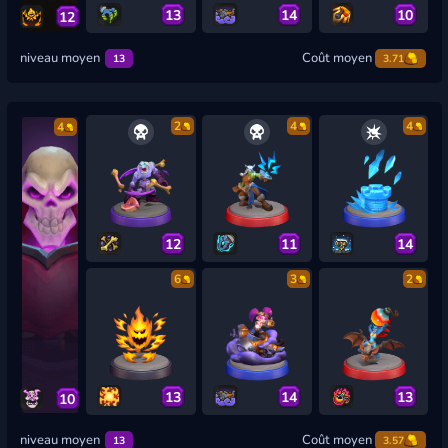
13
14
10
12
niveau moyen
Coût moyen
13
3.71
2
4
4
4
12
11
14
6
3
2
13
14
13
10
niveau moyen
Coût moyen
13
3.57