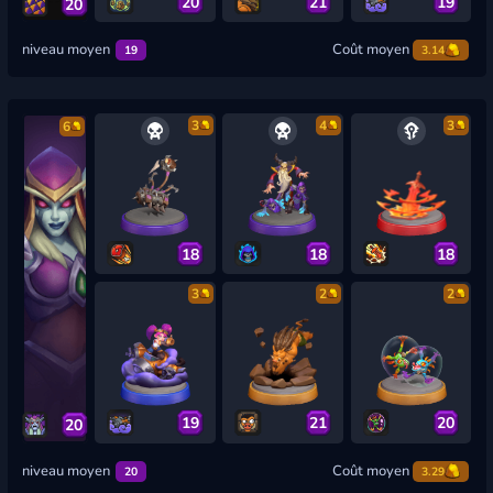
20
21
19
20
niveau moyen
Coût moyen
19
3.14
3
4
3
6
18
18
18
3
2
2
19
21
20
20
niveau moyen
Coût moyen
20
3.29