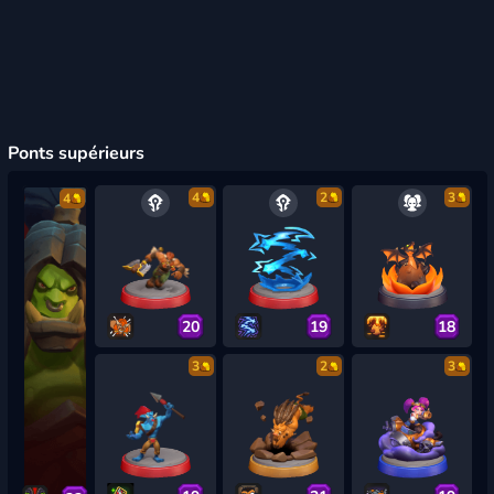
Ponts supérieurs
4
2
3
4
20
19
18
3
2
3