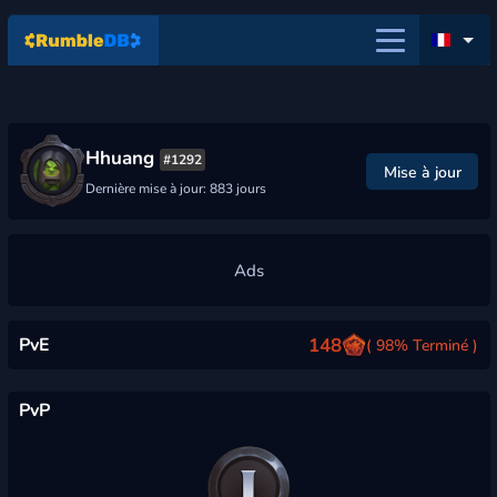
Hhuang
#1292
Mise à jour
Dernière mise à jour: 883 jours
PvE
148
( 98% Terminé )
PvP