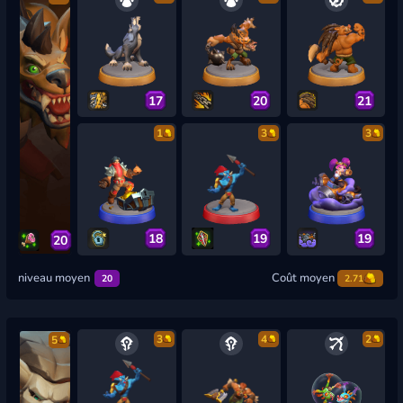
17
20
21
1
3
3
18
19
19
20
niveau moyen
Coût moyen
20
2.71
3
4
2
5