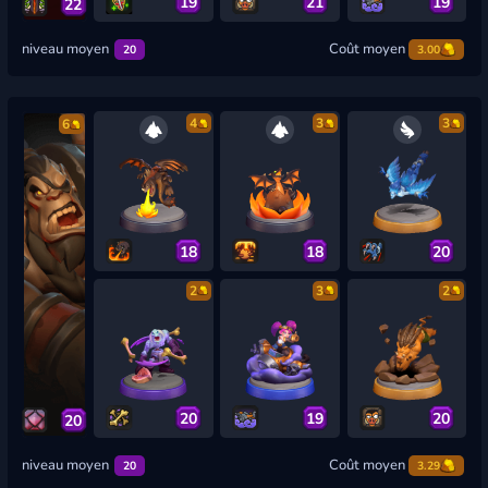
19
21
19
22
niveau moyen
Coût moyen
20
3.00
4
3
3
6
18
18
20
2
3
2
20
19
20
20
niveau moyen
Coût moyen
20
3.29