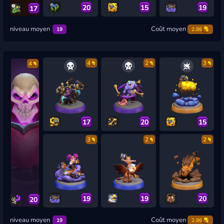
20
15
19
17
niveau moyen
Coût moyen
19
2.86
4
2
3
4
17
20
15
3
2
2
19
19
20
20
niveau moyen
Coût moyen
19
2.86