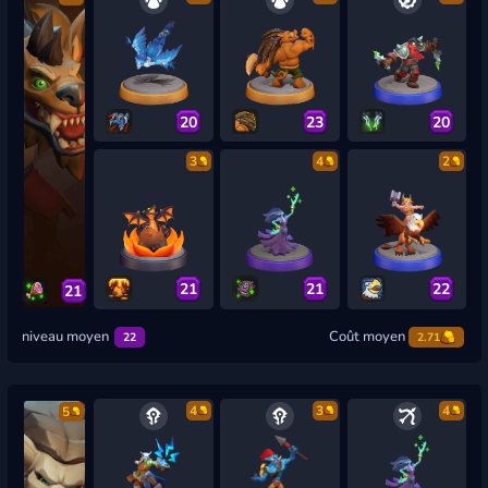
20
23
20
3
4
2
21
21
22
21
niveau moyen
Coût moyen
22
2.71
4
3
4
5