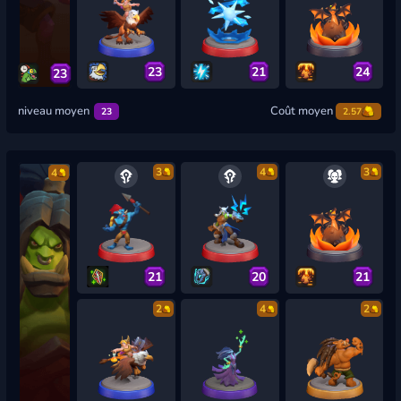
23
21
24
23
niveau moyen
Coût moyen
23
2.57
3
4
3
4
21
20
21
2
4
2