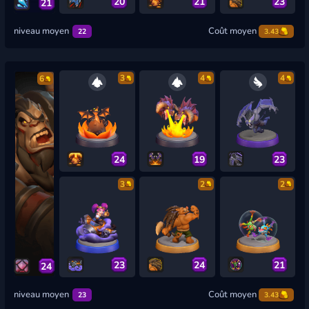
20
21
23
21
niveau moyen
Coût moyen
22
3.43
3
4
4
6
24
19
23
3
2
2
23
24
21
24
niveau moyen
Coût moyen
23
3.43