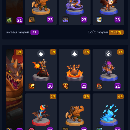
23
23
23
21
niveau moyen
Coût moyen
22
2.43
3
3
3
5
20
21
21
2
2
4