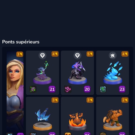
Ponts supérieurs
4
5
4
3
21
20
23
3
3
2