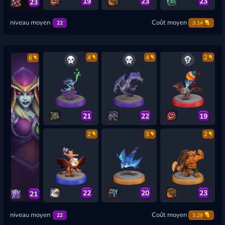
19
23
23
23
niveau moyen
Coût moyen
22
3.14
4
4
2
6
21
22
19
2
3
2
22
20
23
21
niveau moyen
Coût moyen
22
3.29