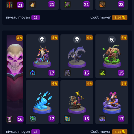
21
21
23
21
niveau moyen
Coût moyen
22
3.14
4
4
6
4
17
16
15
4
4
3
17
15
17
16
niveau moyen
Coût moyen
17
4.14