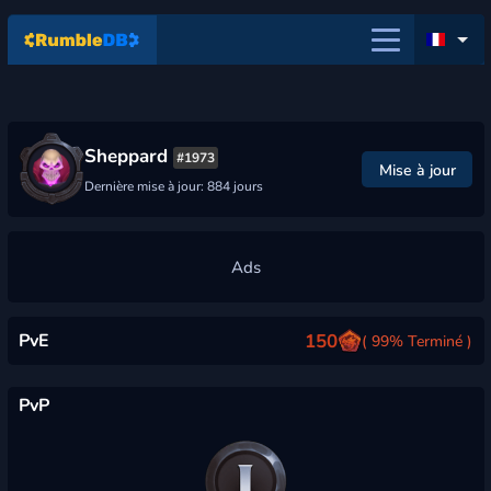
Sheppard
#1973
Mise à jour
Dernière mise à jour: 884 jours
PvE
150
( 99% Terminé )
PvP