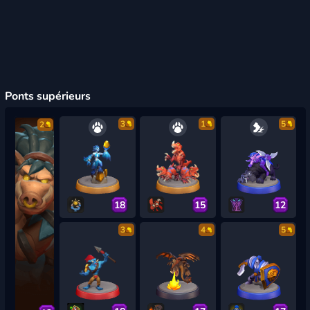
Ponts supérieurs
3
1
5
2
18
15
12
3
4
5