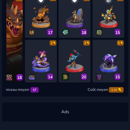
17
18
15
3
3
5
14
20
15
18
niveau moyen
Coût moyen
17
3.43