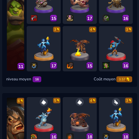
15
17
16
3
4
3
17
15
16
11
niveau moyen
Coût moyen
16
3.57
5
4
3
6
16
18
18