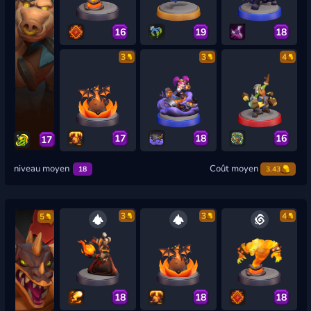
16
19
18
3
3
4
17
18
16
17
niveau moyen
Coût moyen
18
3.43
3
3
4
5
18
18
18