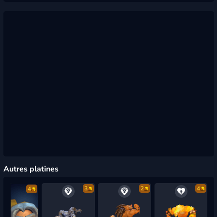
Autres platines
3
2
4
4