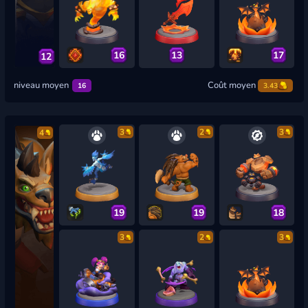
16
13
17
12
niveau moyen
Coût moyen
16
3.43
3
2
3
4
19
19
18
3
2
3