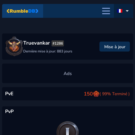
Truevankar
#1286
Mise à jour
Dernière mise à jour: 883 jours
PvE
150
( 99% Terminé )
PvP