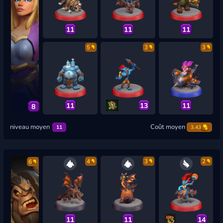
11
11
11
5
3
3
11
13
11
8
niveau moyen
Coût moyen
11
3.43
4
3
2
6
11
11
14