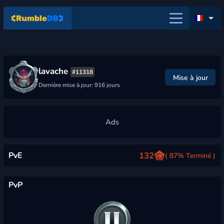
lavache
#11318
Mise à jour
Dernière mise à jour: 916 jours
PvE
132
( 87% Terminé )
PvP