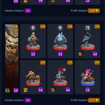
14
14
12
10
niveau moyen
Coût moyen
13
3.86
4
5
3
5
12
13
14
4
2
3
14
14
12
14
niveau moyen
Coût moyen
14
3.71