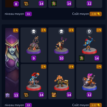
14
14
12
8
niveau moyen
Coût moyen
11
2.86
3
4
3
6
9
10
14
2
4
3
14
14
12
13
niveau moyen
Coût moyen
13
3.57