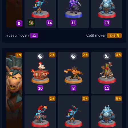
14
11
13
9
niveau moyen
Coût moyen
12
3.43
2
2
4
2
10
8
11
2
3
5