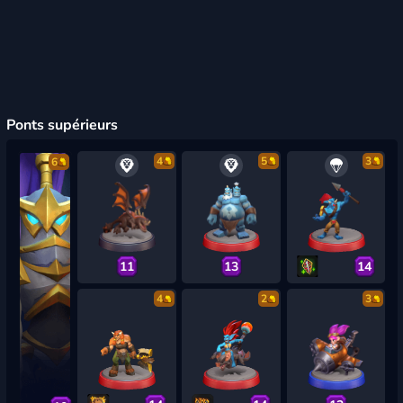
Ponts supérieurs
4
5
3
6
11
13
14
4
2
3