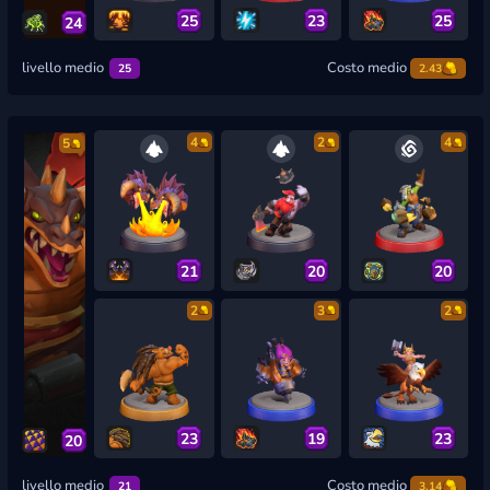
25
23
25
24
livello medio
Costo medio
25
2.43
4
2
4
5
21
20
20
2
3
2
23
19
23
20
livello medio
Costo medio
21
3.14