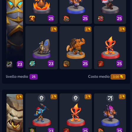
25
25
25
2
2
3
23
25
25
23
livello medio
Costo medio
25
3.00
3
3
3
5
23
25
25