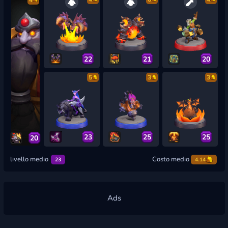
22
21
20
5
3
3
23
25
25
20
livello medio
Costo medio
23
4.14