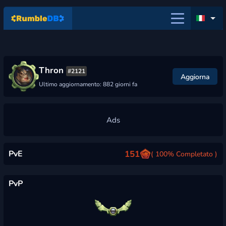
Thron
#2121
Aggiorna
Ultimo aggiornamento: 882 giorni fa
PvE
151
( 100% Completato )
PvP