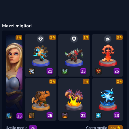
Mazzi migliori
3
1
3
3
21
23
25
2
4
2
25
22
23
23
livello medio
Costo medio
24
2.57