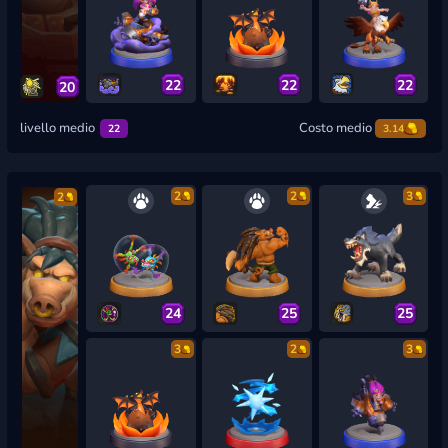
22
22
22
20
livello medio
Costo medio
22
3.14
2
2
3
2
24
25
25
3
2
3