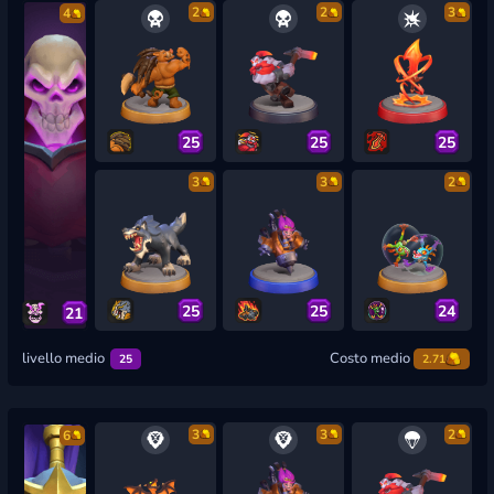
2
2
3
4
25
25
25
3
3
2
25
25
24
21
livello medio
Costo medio
25
2.71
3
3
2
6