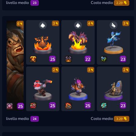
livello medio
Costo medio
23
2.29
3
4
3
6
25
22
23
2
3
2
25
25
23
25
livello medio
Costo medio
24
3.29