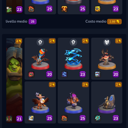
25
25
23
23
livello medio
Costo medio
25
2.86
2
2
1
4
20
23
20
2
3
2
25
25
23
21