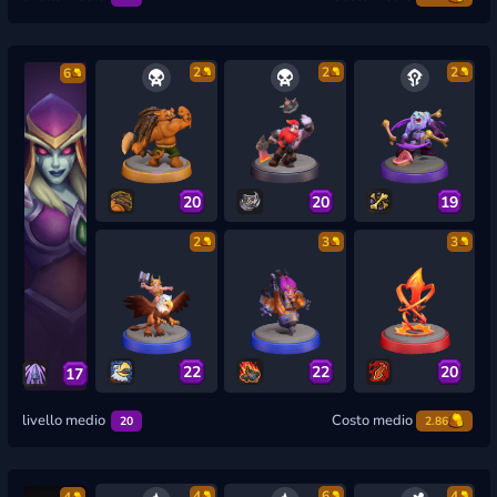
2
2
2
6
20
20
19
2
3
3
22
22
20
17
livello medio
Costo medio
20
2.86
4
6
4
4