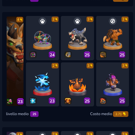
2
3
2
4
24
25
25
2
3
3
23
25
25
23
livello medio
Costo medio
25
2.71
2
3
3
4