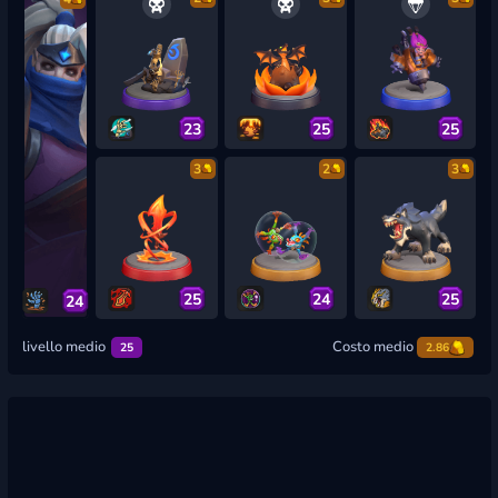
23
25
25
3
2
3
25
24
25
24
livello medio
Costo medio
25
2.86