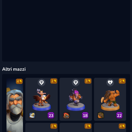
Altri mazzi
2
3
2
4
23
18
22
2
2
4