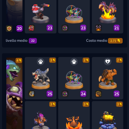
23
23
21
20
livello medio
Costo medio
22
2.71
3
2
2
4
25
24
25
3
3
3