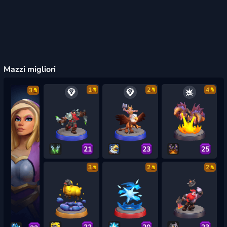
Mazzi migliori
1
2
4
3
21
23
25
3
2
2
22
20
23