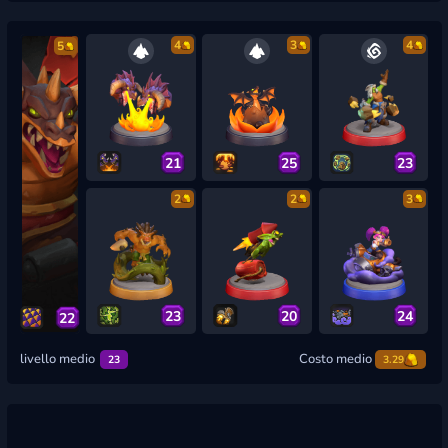
4
3
4
5
21
25
23
2
2
3
23
20
24
22
livello medio
Costo medio
23
3.29