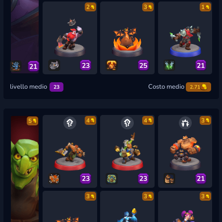
2
3
1
23
25
21
21
livello medio
Costo medio
23
2.71
4
4
3
5
23
23
21
3
3
3