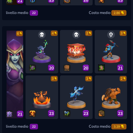
21
livello medio
Costo medio
22
2.86
4
2
3
6
20
20
21
3
3
2
23
23
23
21
livello medio
Costo medio
22
3.29