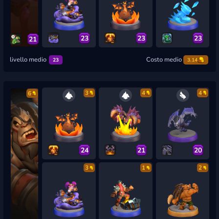
23
23
23
21
livello medio
Costo medio
23
3.14
3
4
4
6
24
21
20
3
1
2