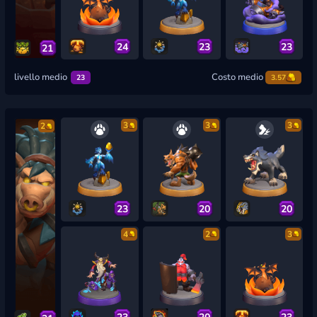
24
23
23
21
livello medio
Costo medio
23
3.57
3
3
3
2
23
20
20
4
2
3
23
20
23