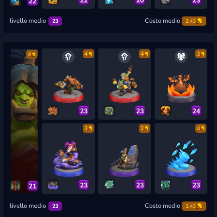
22
livello medio
Costo medio
23
2.43
4
4
3
4
23
23
24
3
2
4
23
23
23
21
livello medio
Costo medio
23
3.43