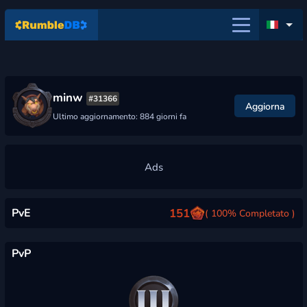
minw
#31366
Aggiorna
Ultimo aggiornamento: 884 giorni fa
PvE
151
( 100% Completato )
PvP