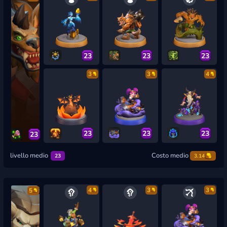
23
23
23
3
3
4
23
23
23
23
livello medio
Costo medio
23
3.14
4
3
3
5