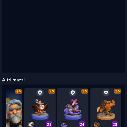
Altri mazzi
2
3
2
4
21
24
23