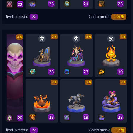
23
21
23
22
livello medio
Costo medio
22
3.29
2
4
6
4
23
23
19
3
3
3
23
19
23
20
livello medio
Costo medio
22
3.57