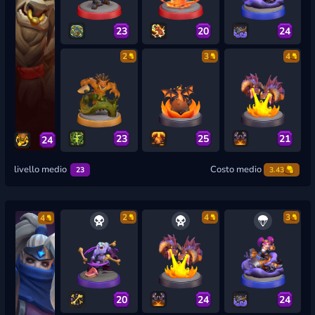
23
20
24
2
3
4
23
25
21
24
livello medio
Costo medio
23
3.43
2
4
3
4
20
24
24