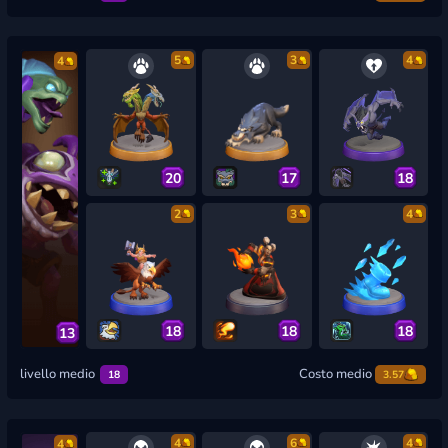
5
3
4
4
20
17
18
2
3
4
18
18
18
13
livello medio
Costo medio
18
3.57
4
6
4
4