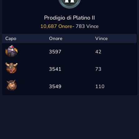
Prodigio di Platino II
10,687 Onore
- 783 Vince
Capo
Onore
Vince
3597
42
3541
73
3549
110