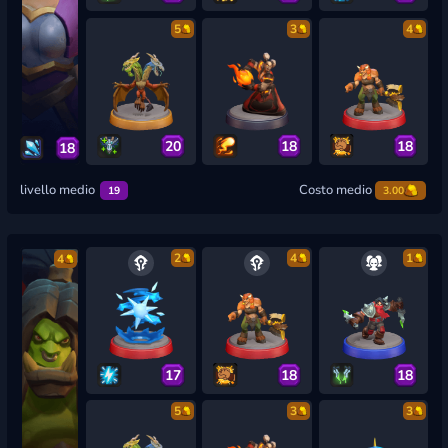
5
3
4
20
18
18
18
livello medio
Costo medio
19
3.00
2
4
1
4
17
18
18
5
3
3