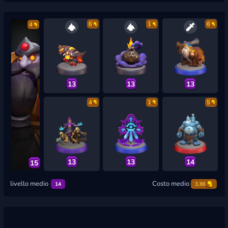
6
1
6
4
13
13
13
4
1
5
13
13
14
15
livello medio
Costo medio
14
3.86