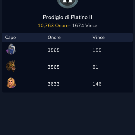
Prodigio di Platino II
10,763 Onore
- 1674 Vince
Capo
Onore
Vince
3565
155
3565
81
3633
146