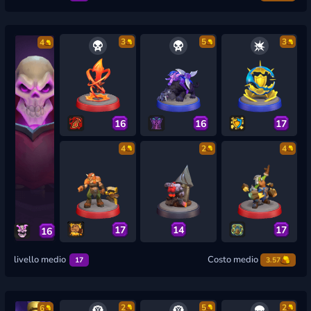
3
5
3
4
16
16
17
4
2
4
17
14
17
16
livello medio
Costo medio
17
3.57
2
5
2
6