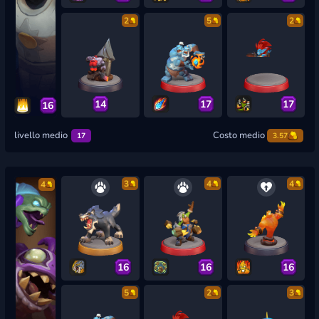
2
5
2
14
17
17
16
livello medio
Costo medio
17
3.57
3
4
4
4
16
16
16
5
2
3