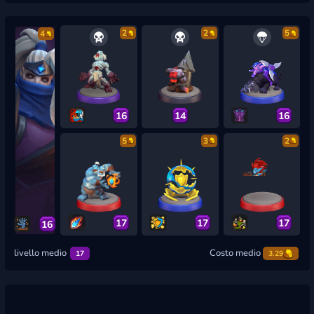
2
2
5
4
16
14
16
5
3
2
17
17
17
16
livello medio
Costo medio
17
3.29