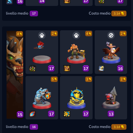
14
17
17
16
livello medio
Costo medio
17
3.14
2
4
2
4
17
17
16
5
3
2
17
17
13
15
livello medio
Costo medio
16
3.14