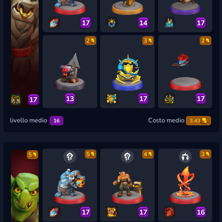
17
14
17
2
3
2
13
17
17
17
livello medio
Costo medio
16
3.43
5
4
3
5
17
17
16