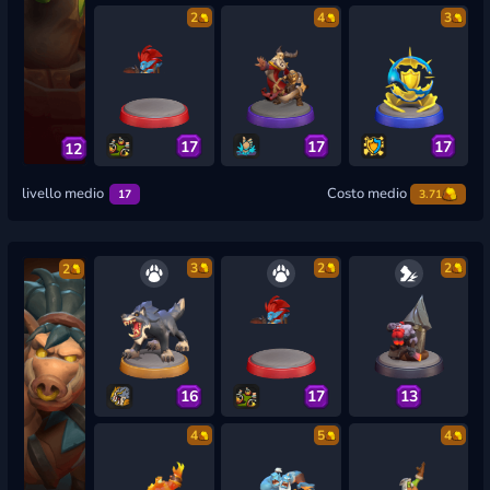
2
4
3
17
17
17
12
livello medio
Costo medio
17
3.71
3
2
2
2
16
17
13
4
5
4