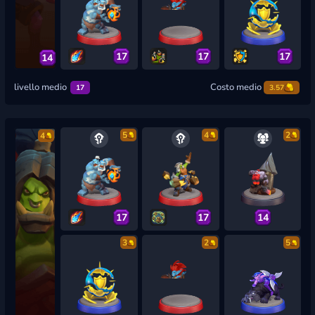
17
17
17
14
livello medio
Costo medio
17
3.57
5
4
2
4
17
17
14
3
2
5