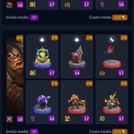
17
17
16
16
livello medio
Costo medio
17
3.57
3
2
2
6
17
14
17
5
4
4
16
17
17
16
livello medio
Costo medio
17
3.71