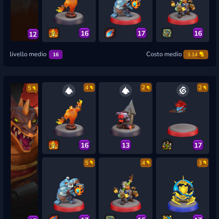
16
17
16
12
livello medio
Costo medio
16
3.14
4
2
2
5
16
13
17
5
4
3