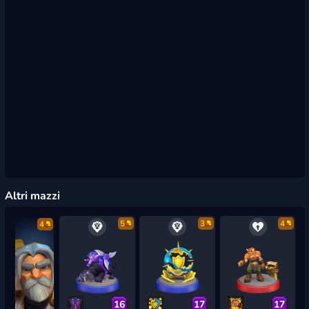
Altri mazzi
5
3
4
4
16
17
17