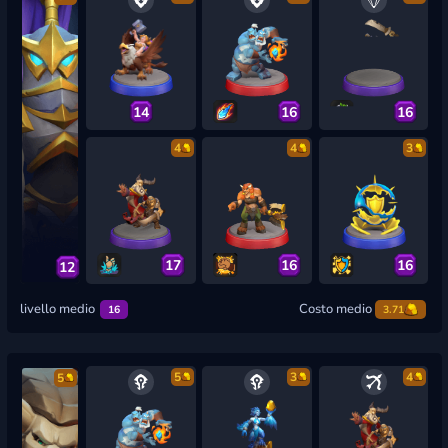
14
16
16
4
4
3
17
16
16
12
livello medio
Costo medio
16
3.71
5
3
4
5