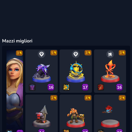
Mazzi migliori
5
3
3
3
16
17
16
2
4
2