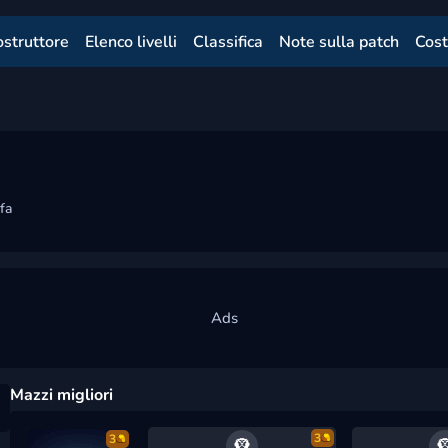
ostruttore
Elenco livelli
Classifica
Note sulla patch
Cost
fa
Mazzi migliori
3
3