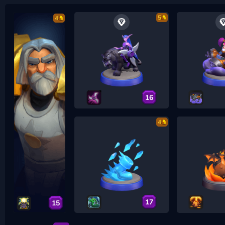
5
4
16
4
17
15