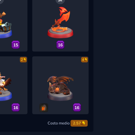
15
16
2
4
16
16
Costo medio
2.57