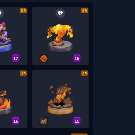
3
4
17
16
3
2
16
15