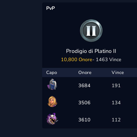
PvP
Prodigio di Platino II
10,800 Onore
- 1463 Vince
Capo
Onore
Vince
3684
191
3506
134
3610
112