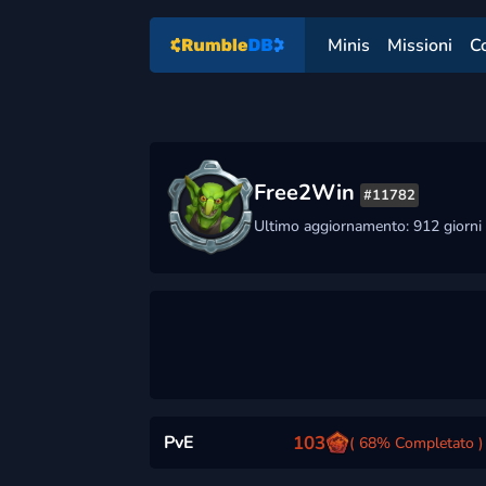
Minis
Missioni
C
Free2Win
#11782
Ultimo aggiornamento: 912 giorni 
PvE
103
( 68% Completato )