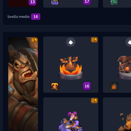
17
13
livello medio
16
3
6
16
3