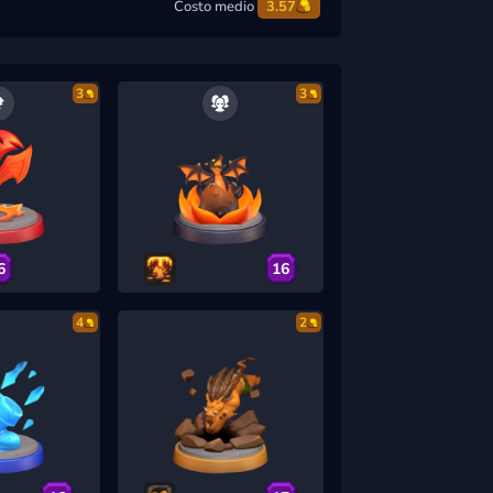
Costo medio
3.57
3
3
6
16
4
2