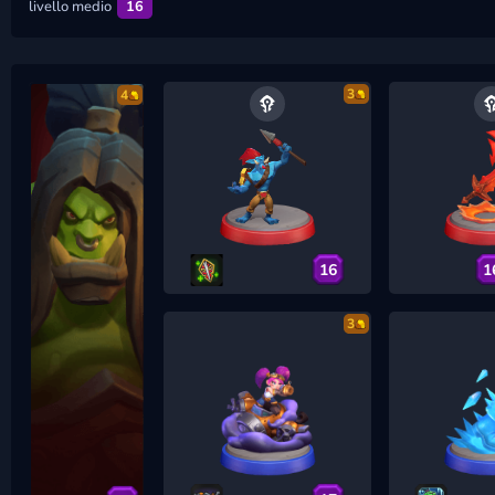
livello medio
16
3
4
16
1
3