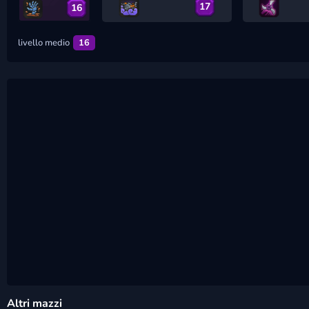
17
16
livello medio
16
Altri mazzi