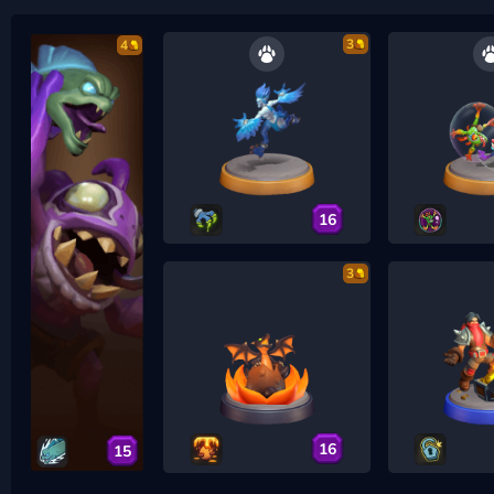
3
4
16
3
16
15