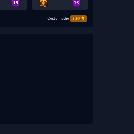
16
16
Costo medio
3.57