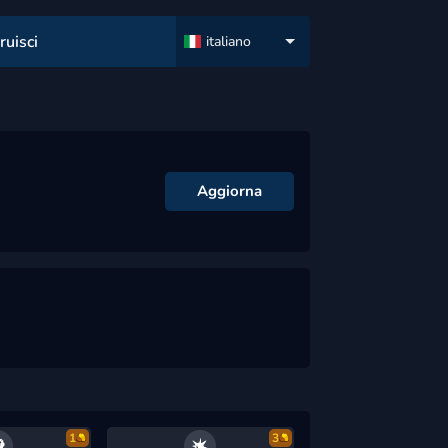
ruisci
italiano
Aggiorna
1
3