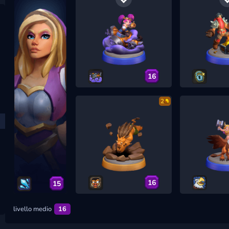
16
2
16
15
livello medio
16