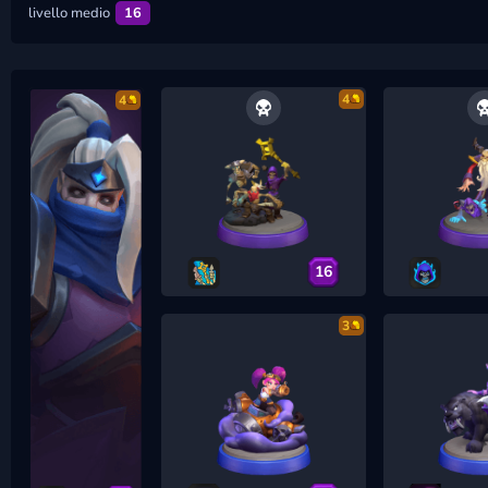
livello medio
16
4
4
16
3