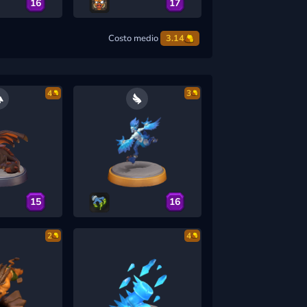
16
17
Costo medio
3.14
4
3
15
16
2
4