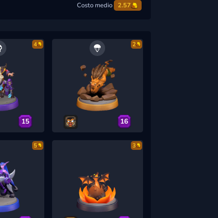
Costo medio
2.57
4
2
15
16
5
3