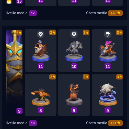
11
11
11
13
livello medio
Costo medio
12
3.43
2
3
3
6
11
10
11
2
3
3
8
9
9
9
livello medio
Costo medio
10
3.14