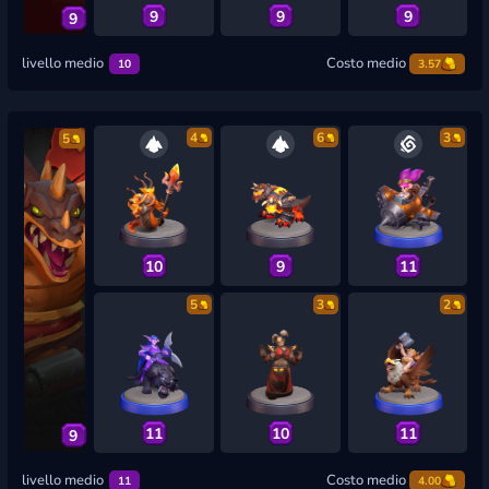
9
9
9
9
livello medio
Costo medio
10
3.57
4
6
3
5
10
9
11
5
3
2
11
10
11
9
livello medio
Costo medio
11
4.00