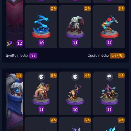
2
2
3
10
11
11
12
livello medio
Costo medio
11
3.57
6
4
4
4
11
10
11
4
5
4