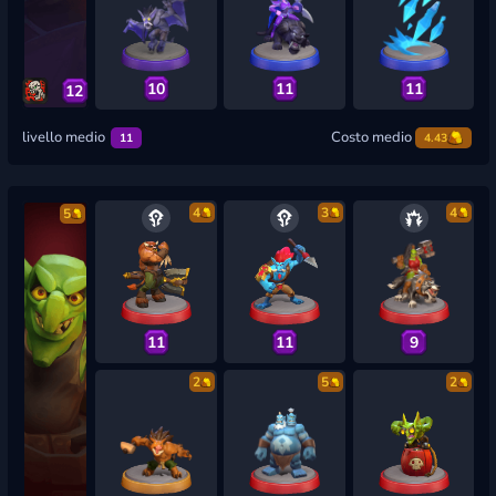
10
11
11
12
livello medio
Costo medio
11
4.43
4
3
4
5
11
11
9
2
5
2