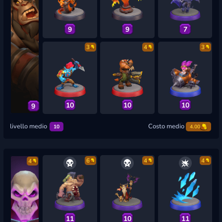
9
9
7
3
4
3
10
10
10
9
livello medio
Costo medio
10
4.00
6
4
4
4
11
10
11