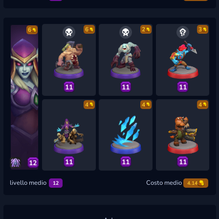
6
2
3
6
11
11
11
4
4
4
11
11
11
12
livello medio
Costo medio
12
4.14