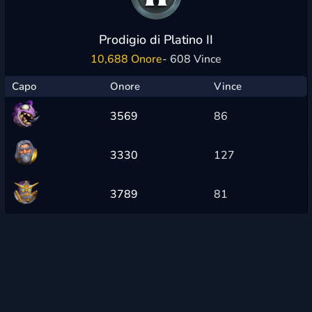
Prodigio di Platino II
10,688 Onore
- 608 Vince
Capo
Onore
Vince
3569
86
3330
127
3789
81