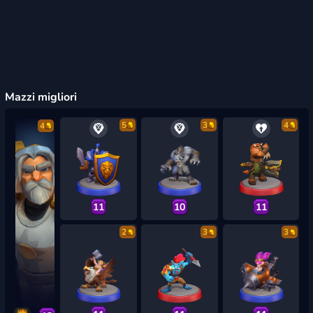
Mazzi migliori
5
3
4
4
11
10
11
2
3
3