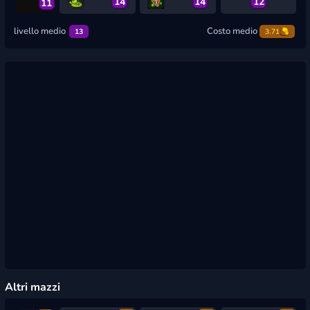
14
14
12
11
livello medio
Costo medio
13
3.71
Altri mazzi