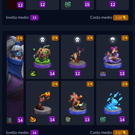
12
15
12
12
livello medio
Costo medio
13
3.29
6
4
3
4
14
12
13
3
1
4
14
13
14
14
livello medio
Costo medio
14
3.57