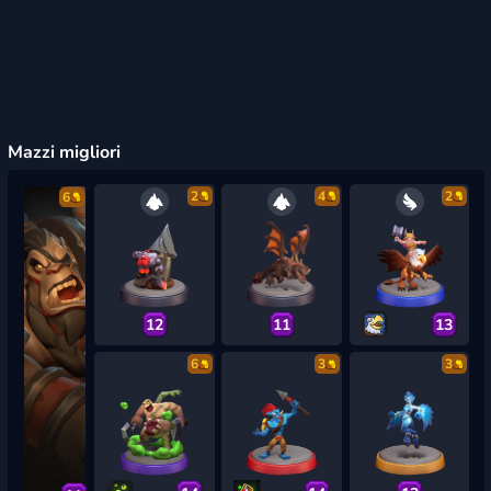
Mazzi migliori
2
4
2
6
12
11
13
6
3
3