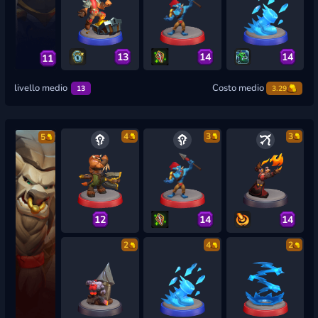
13
14
14
11
livello medio
Costo medio
13
3.29
4
3
3
5
12
14
14
2
4
2