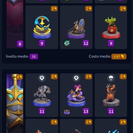
3
2
2
9
12
9
8
livello medio
Costo medio
11
3.57
3
3
3
6
11
13
11
1
3
4