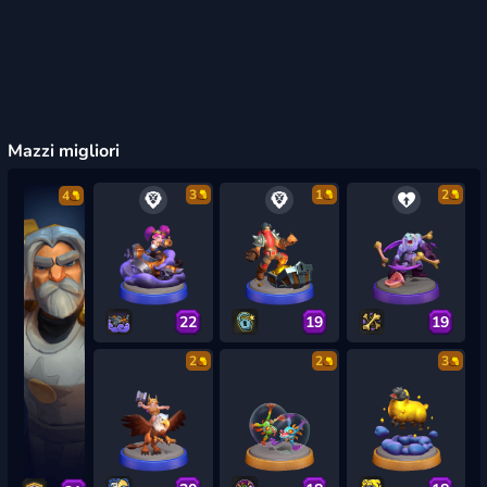
Mazzi migliori
3
1
2
4
22
19
19
2
2
3