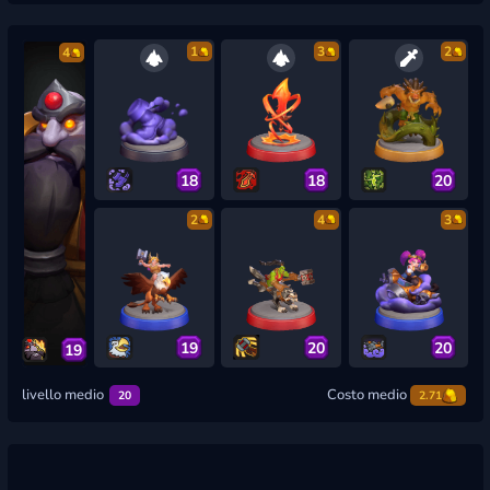
1
3
2
4
18
18
20
2
4
3
19
20
20
19
livello medio
Costo medio
20
2.71