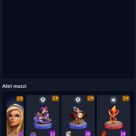
Altri mazzi
3
2
3
3
22
20
19