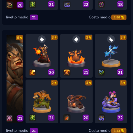
21
22
18
20
livello medio
Costo medio
21
2.86
3
3
3
6
20
21
21
2
4
3
21
20
22
21
livello medio
Costo medio
21
3.43