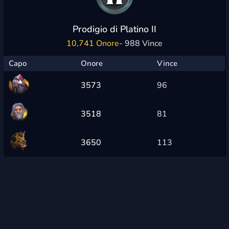
Prodigio di Platino II
10,741 Onore
- 988 Vince
Capo
Onore
Vince
3573
96
3518
81
3650
113