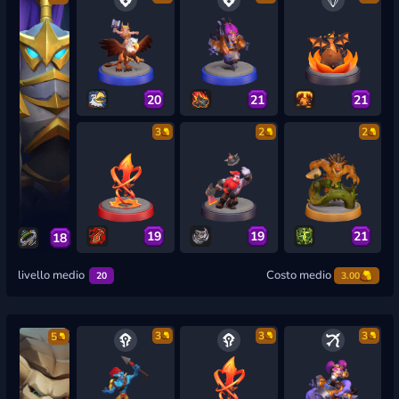
20
21
21
3
2
2
19
19
21
18
livello medio
Costo medio
20
3.00
3
3
3
5