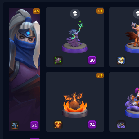
4
4
20
3
24
21