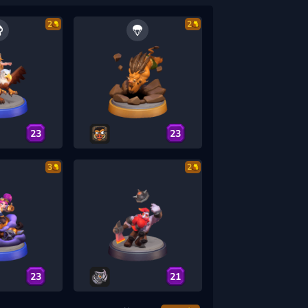
2
2
23
23
3
2
23
21