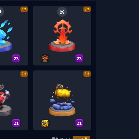
4
3
23
23
2
3
21
21