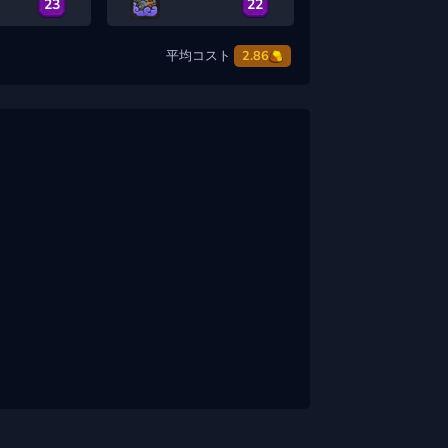
23
22
平均コスト
2.86