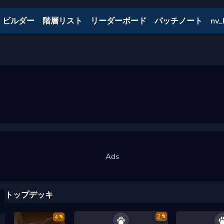
ビルダー
階層リスト
リーダーボード
パッチノート
nv_
トップデッキ
2
4