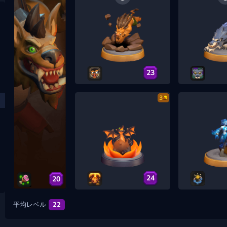
23
3
24
20
平均レベル
22