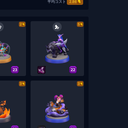
平均コスト
2.86
2
5
23
22
3
3