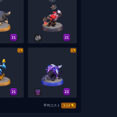
21
21
3
5
21
23
平均コスト
3.14