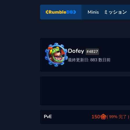
Minis
ミッション
Dofey
#4827
最終更新日: 883 数日前
PvE
150
( 99% 完了 )