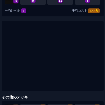
9
11
8
8
平均レベル
平均コスト
9
3.43
その他のデッキ