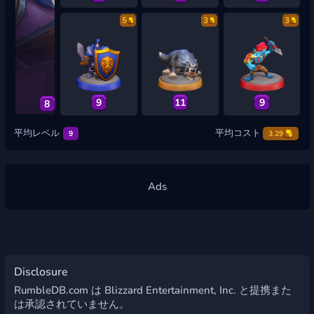
5
3
3
9
11
9
8
平均レベル
平均コスト
9
3.29
Disclosure
RumbleDB.com は Blizzard Entertainment, Inc. と提携また
は承認されていません。