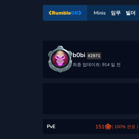
Minis
임무
빌더
b0bi
#2971
최종 업데이트: 914 일 전
PvE
151
( 100% 완료 )