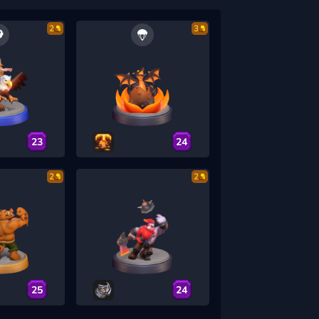
2
3
23
24
2
2
25
24