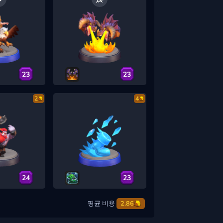
23
23
2
4
24
23
평균 비용
2.86