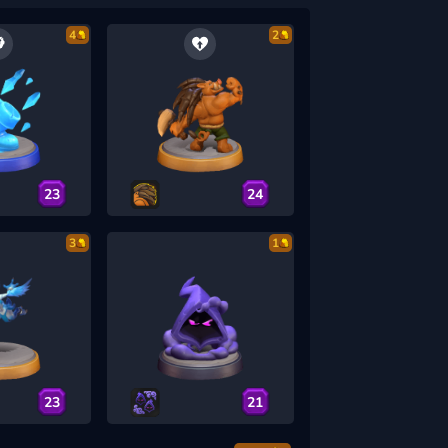
4
2
23
24
3
1
23
21