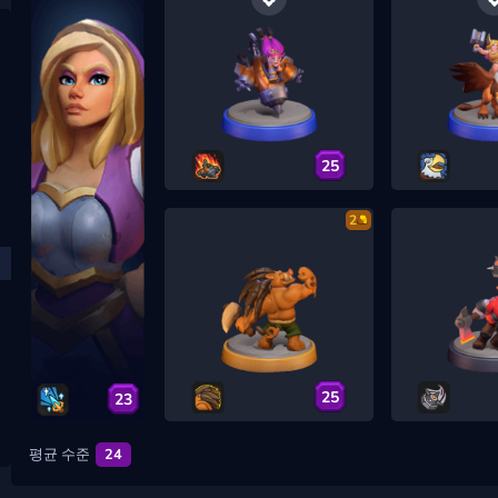
25
2
25
23
평균 수준
24