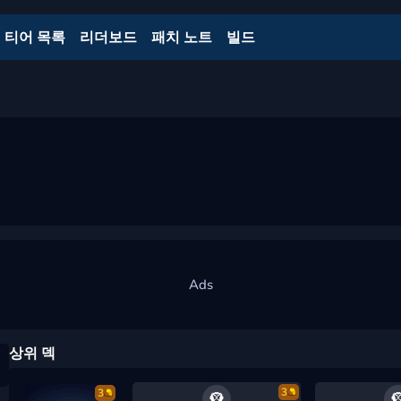
티어 목록
리더보드
패치 노트
빌드
상위 덱
3
3