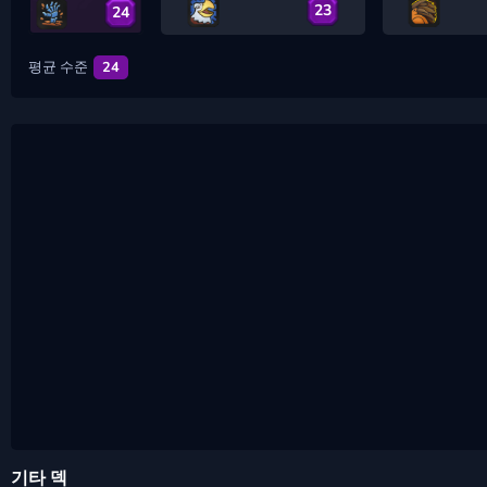
23
24
평균 수준
24
기타 덱