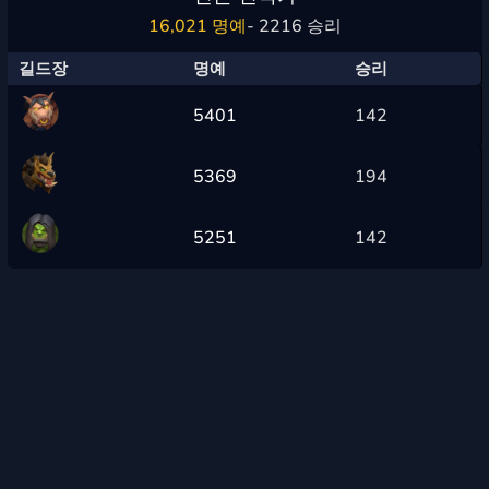
16,021 명예
- 2216 승리
길드장
명예
승리
5401
142
5369
194
5251
142