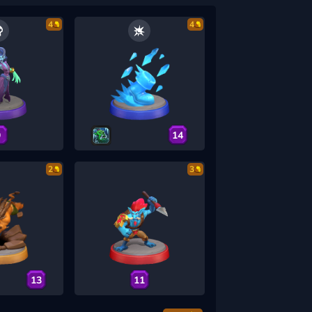
4
4
9
14
2
3
13
11