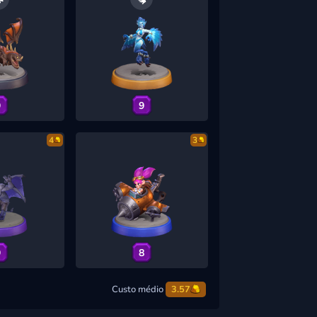
9
9
4
3
9
8
Custo médio
3.57