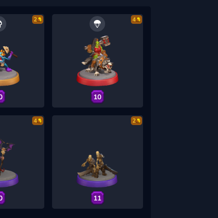
2
4
0
10
4
2
0
11