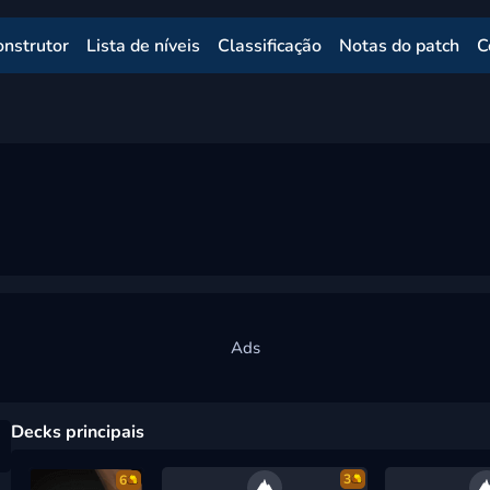
onstrutor
Lista de níveis
Classificação
Notas do patch
C
Decks principais
3
6