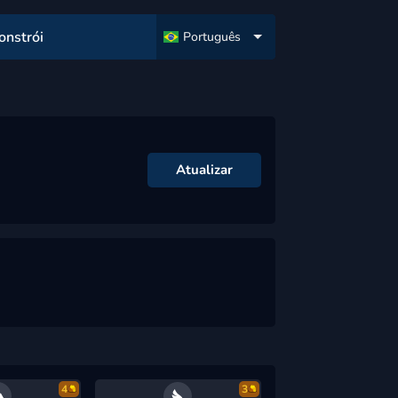
onstrói
Português
Atualizar
4
3