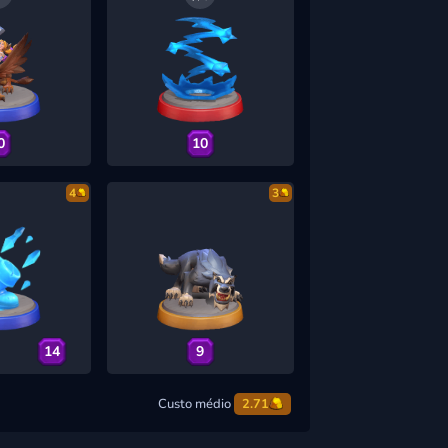
0
10
4
3
14
9
Custo médio
2.71