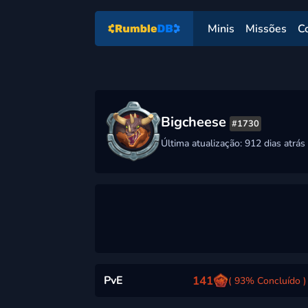
Minis
Missões
C
Bigcheese
#1730
Última atualização: 912 dias atrás
PvE
141
( 93% Concluído )