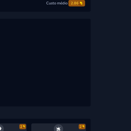
Custo médio
2.86
2
2