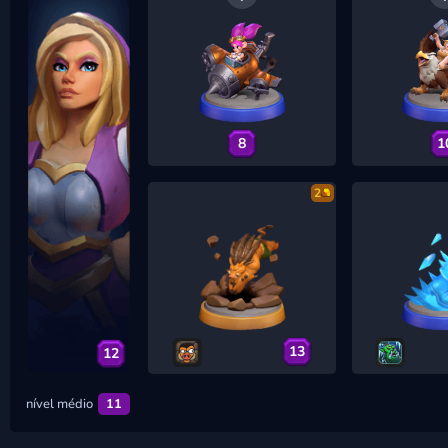
8
1
2
13
12
nível médio
11