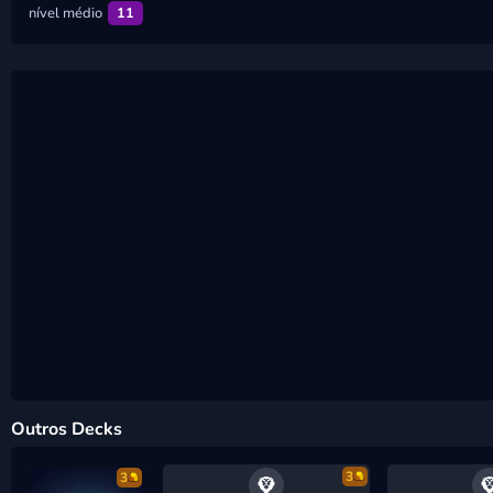
nível médio
11
Outros Decks
3
3