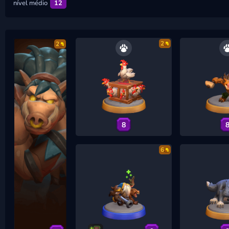
nível médio
12
2
2
8
6