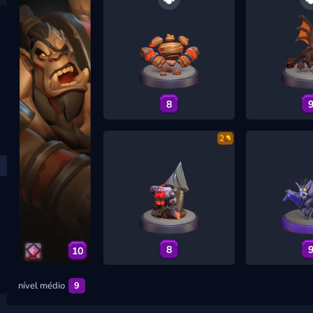
8
2
8
10
nível médio
9