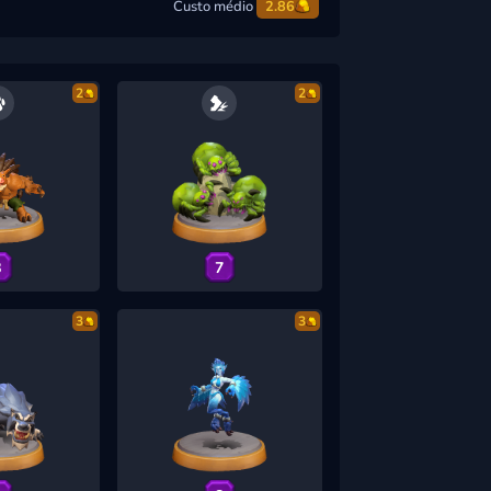
Custo médio
2.86
2
2
8
7
3
3