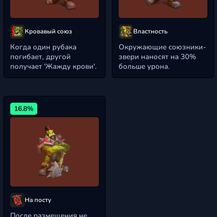
Кровавый союз
Властность
Когда один рубака
Окружающие союзники-
погибает, другой
звери наносят на 30%
получает 'Жажду крови'.
больше урона.
16.8%
На посту
После размещения не