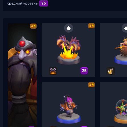
средний уровень
25
4
4
25
3