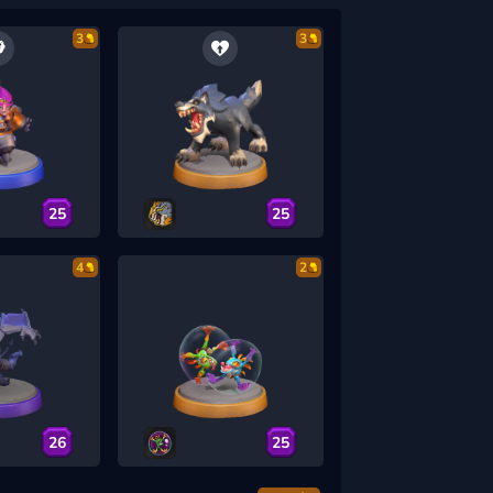
3
3
25
25
4
2
26
25