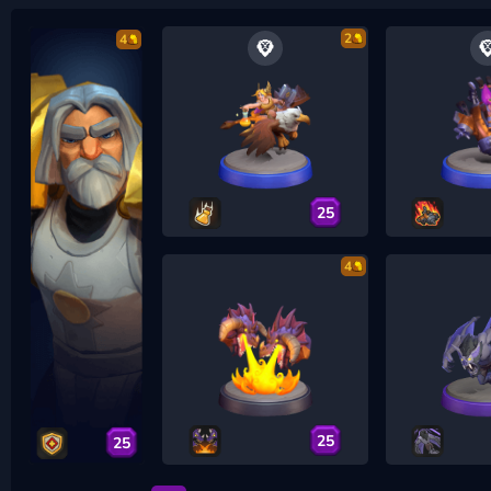
2
4
25
4
25
25