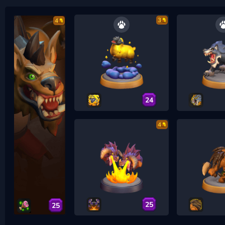
3
4
24
4
25
25