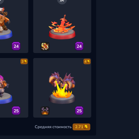
24
24
3
4
25
25
Средняя стоимость
2.71