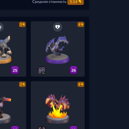
Средняя стоимость
3.14
3
4
25
26
2
4