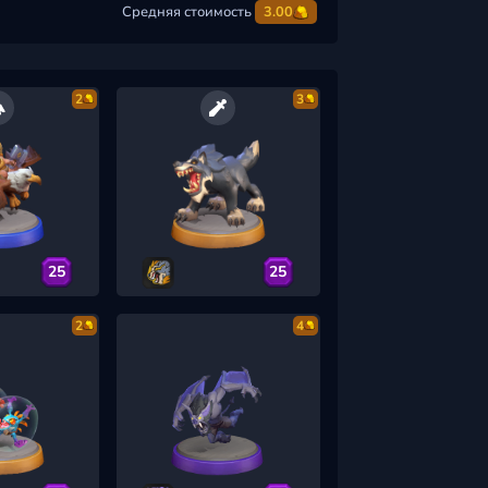
Средняя стоимость
3.00
2
3
25
25
2
4