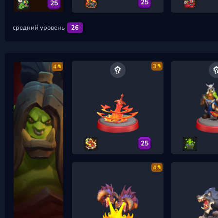
25
25
средний уровень
26
3
4
25
4