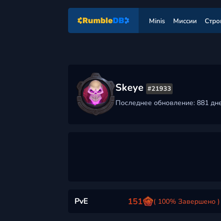
Minis
Миссии
Стро
Skeye
#21933
Последнее обновление: 881 дн
PvE
151
( 100% Завершено )