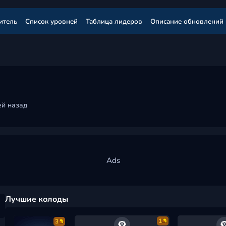
итель
Список уровней
Таблица лидеров
Описание обновлений
ей назад
Лучшие колоды
1
3