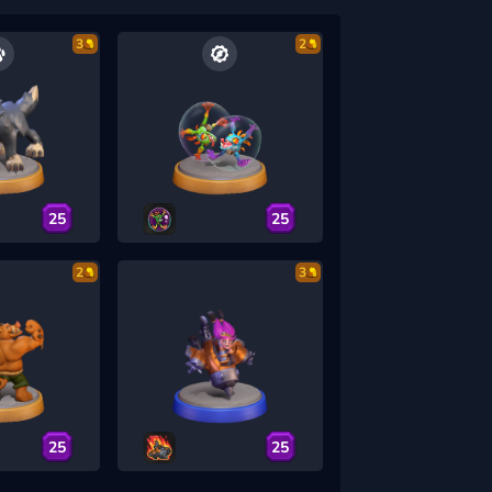
3
2
25
25
2
3
25
25