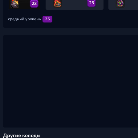
25
23
средний уровень
25
Другие колоды