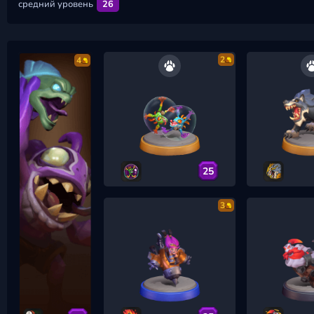
средний уровень
26
2
4
25
3