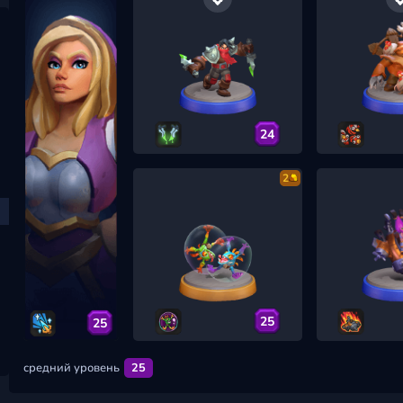
24
2
25
25
средний уровень
25