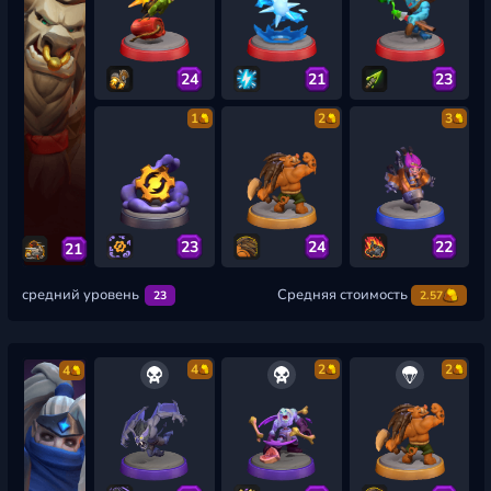
24
21
23
1
2
3
23
24
22
21
средний уровень
Средняя стоимость
23
2.57
4
2
2
4