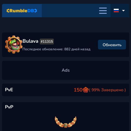
Bulava
#11315
Обновить
Последнее обновление: 882 дней назад
PvE
150
( 99% Завершено )
PvP