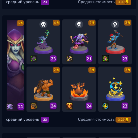
средний уровень
Средняя стоимость
23
3.00
4
2
3
6
23
21
23
2
3
3
24
24
23
21
средний уровень
Средняя стоимость
23
3.29