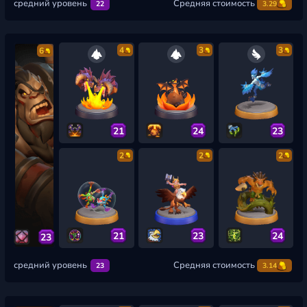
средний уровень
Средняя стоимость
22
3.29
4
3
3
6
21
24
23
2
2
2
21
23
24
23
средний уровень
Средняя стоимость
23
3.14