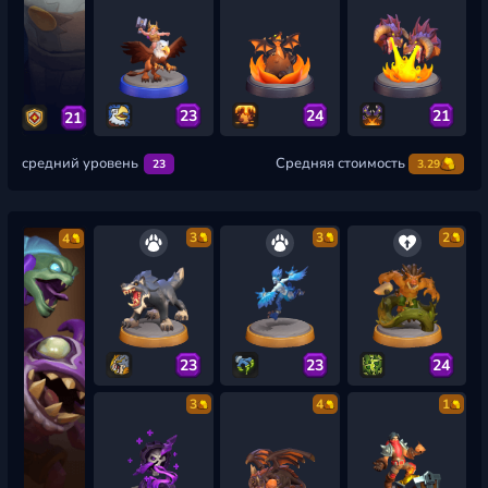
23
24
21
21
средний уровень
Средняя стоимость
23
3.29
3
3
2
4
23
23
24
3
4
1