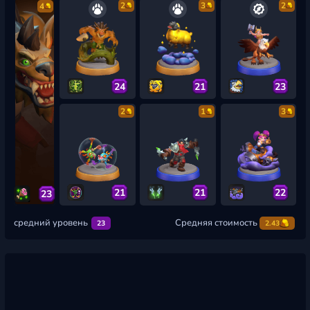
2
3
2
4
24
21
23
2
1
3
21
21
22
23
средний уровень
Средняя стоимость
23
2.43