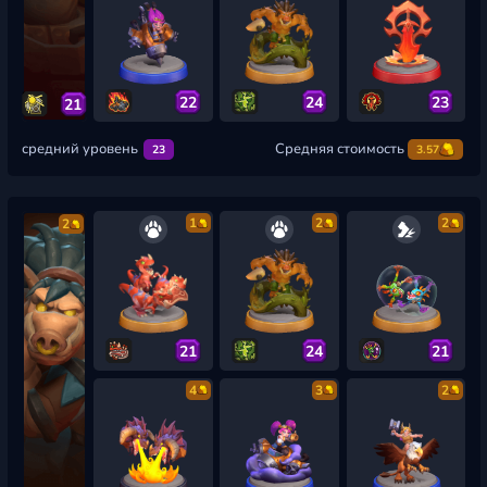
22
24
23
21
средний уровень
Средняя стоимость
23
3.57
1
2
2
2
21
24
21
4
3
2