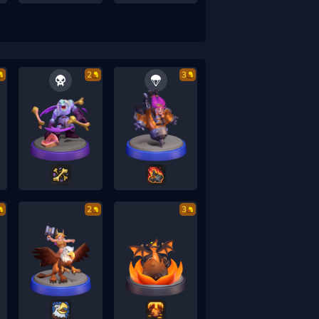
2
3
2
3