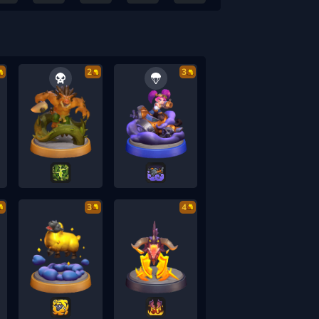
2
3
3
4