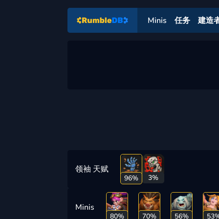
Minis
任务
建造
领袖 天赋
3%
96%
Minis
80%
70%
56%
53