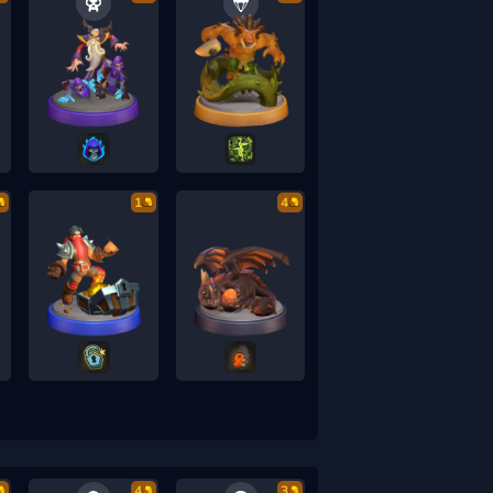
1
4
4
3