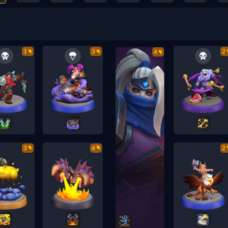
1
3
2
4
3
4
2