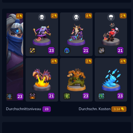
2
4
2
4
23
21
21
4
2
4
21
23
23
23
Durchschnittsniveau
Durchschn. Kosten
23
3.14