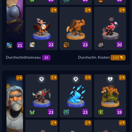
2
2
2
23
23
20
21
Durchschnittsniveau
Durchschn. Kosten
22
2.57
1
4
2
4
23
23
19
2
2
4