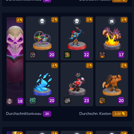
2
3
4
4
20
22
17
4
2
2
20
23
20
18
Durchschnittsniveau
Durchschn. Kosten
20
3.00