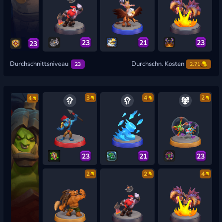
23
21
23
23
Durchschnittsniveau
Durchschn. Kosten
23
2.71
3
4
2
4
23
21
23
2
2
4