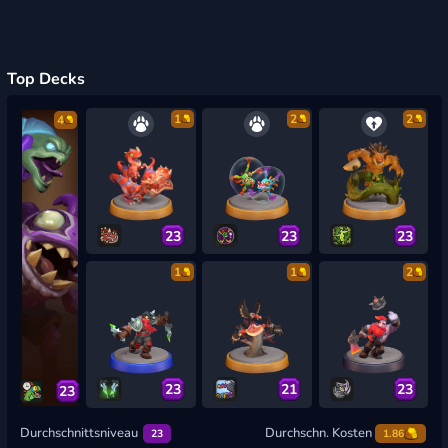
Top Decks
1
2
2
4
23
23
23
1
1
2
23
21
23
23
Durchschnittsniveau
Durchschn. Kosten
23
1.86