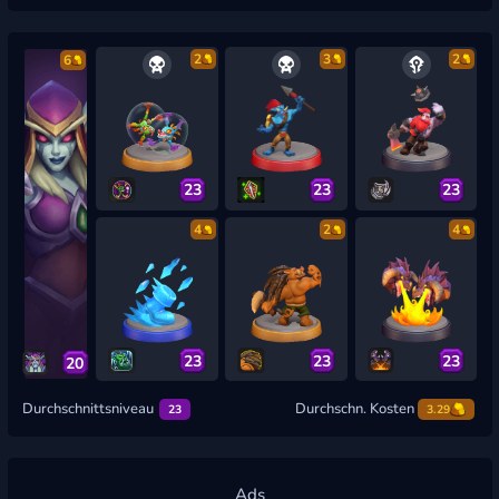
2
3
2
6
23
23
23
4
2
4
23
23
23
20
Durchschnittsniveau
Durchschn. Kosten
23
3.29