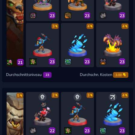
23
23
23
3
4
4
23
23
23
21
Durchschnittsniveau
Durchschn. Kosten
23
3.00
2
3
4
5
22
23
23