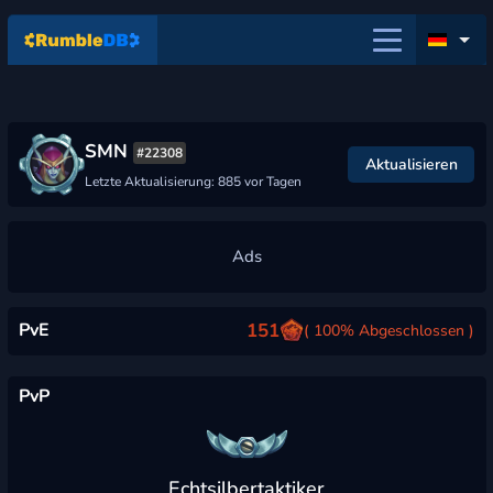
SMN
#22308
Aktualisieren
Letzte Aktualisierung: 885 vor Tagen
PvE
151
( 100% Abgeschlossen )
PvP
Echtsilbertaktiker