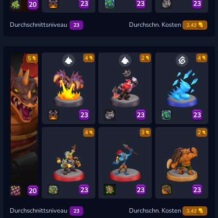
23
23
23
20
Durchschnittsniveau
Durchschn. Kosten
23
2.43
4
2
4
5
23
23
23
4
3
2
23
23
23
20
Durchschnittsniveau
Durchschn. Kosten
23
3.43