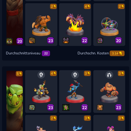
2
4
2
23
22
20
20
Durchschnittsniveau
Durchschn. Kosten
22
3.14
4
3
3
5
23
22
23
2
3
3