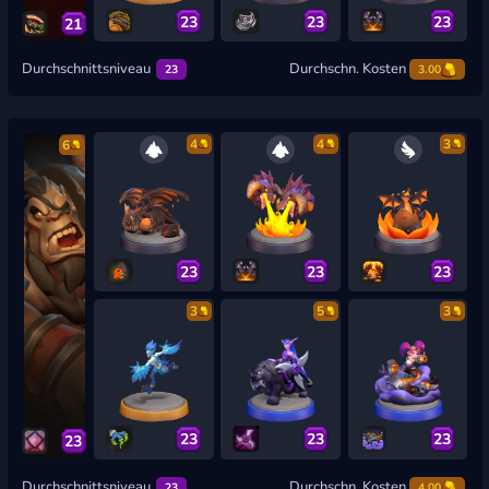
23
23
23
21
Durchschnittsniveau
Durchschn. Kosten
23
3.00
4
4
3
6
23
23
23
3
5
3
23
23
23
23
Durchschnittsniveau
Durchschn. Kosten
23
4.00