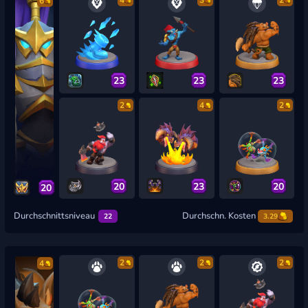
4
3
2
6
23
23
23
2
4
2
20
23
20
20
Durchschnittsniveau
Durchschn. Kosten
22
3.29
2
2
2
4