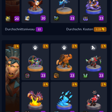
20
23
23
20
Durchschnittsniveau
Durchschn. Kosten
22
3.29
2
2
1
2
23
23
23
4
4
2