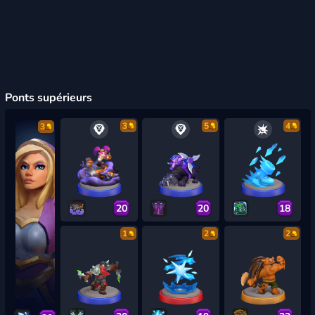
Ponts supérieurs
3
5
4
3
20
20
18
1
2
2