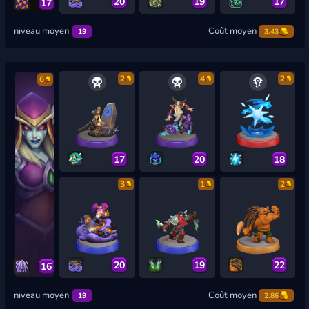
20
19
17
17
niveau moyen
Coût moyen
19
3.43
2
4
2
6
17
20
18
3
1
2
20
19
22
16
niveau moyen
Coût moyen
19
2.86