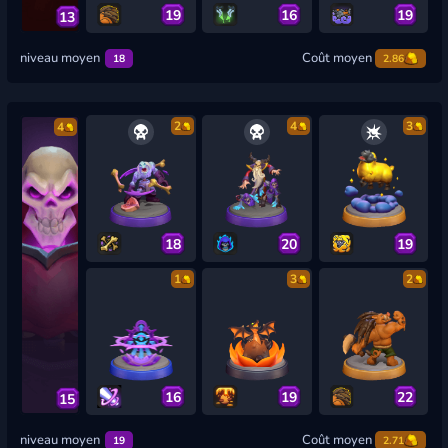
19
16
19
13
niveau moyen
Coût moyen
18
2.86
2
4
3
4
18
20
19
1
3
2
16
19
22
15
niveau moyen
Coût moyen
19
2.71