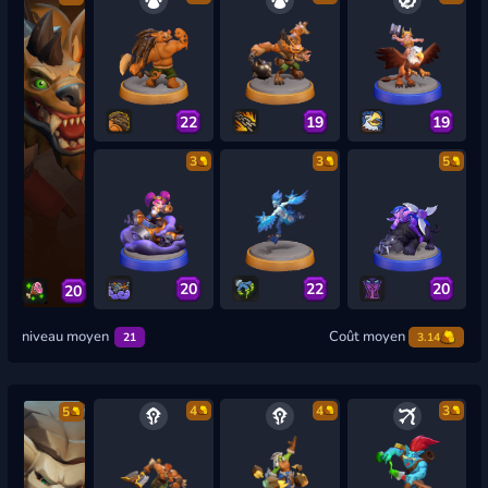
22
19
19
3
3
5
20
22
20
20
niveau moyen
Coût moyen
21
3.14
4
4
3
5