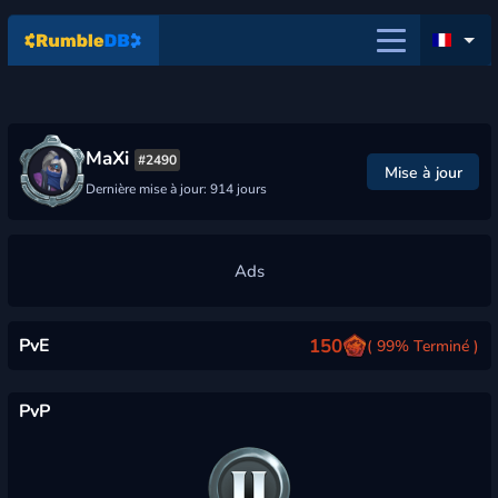
MaXi
#2490
Mise à jour
Dernière mise à jour: 914 jours
PvE
150
( 99% Terminé )
PvP