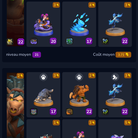
3
4
3
20
17
22
22
niveau moyen
Coût moyen
21
3.71
3
2
3
2
17
22
22
1
3
5