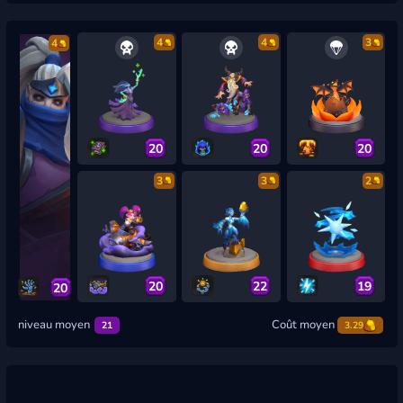
4
4
3
4
20
20
20
3
3
2
20
22
19
20
niveau moyen
Coût moyen
21
3.29