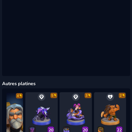
Autres platines
5
3
2
4
20
20
22