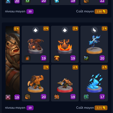
20
19
22
20
niveau moyen
Coût moyen
20
2.86
4
3
3
6
19
19
20
2
4
4
20
19
17
19
niveau moyen
Coût moyen
19
3.71