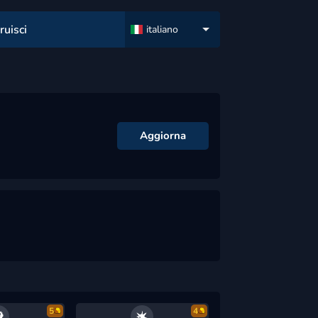
ruisci
italiano
Aggiorna
5
4