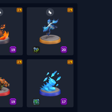
3
3
19
20
4
4
19
17