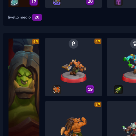
20
17
livello medio
20
4
4
19
2