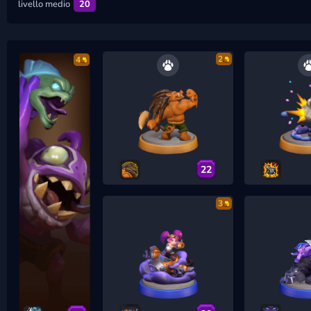
livello medio
20
2
4
22
3