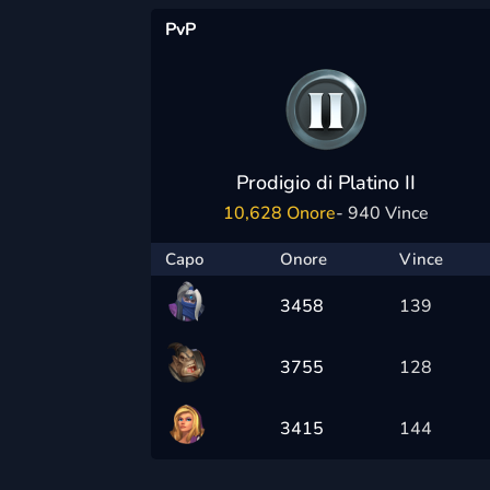
PvP
Prodigio di Platino II
10,628 Onore
- 940 Vince
Capo
Onore
Vince
3458
139
3755
128
3415
144