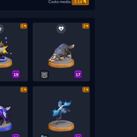
Costo medio
3.14
3
3
19
17
5
3