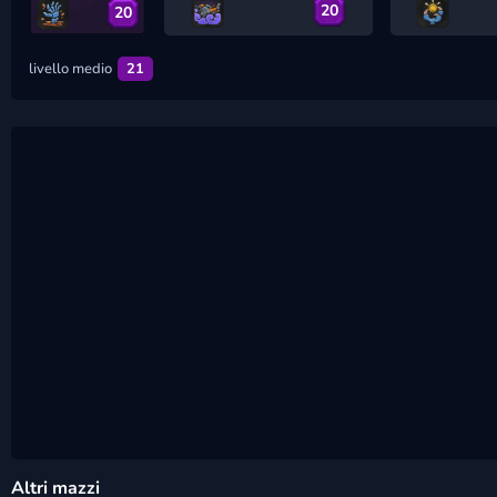
20
20
livello medio
21
Altri mazzi