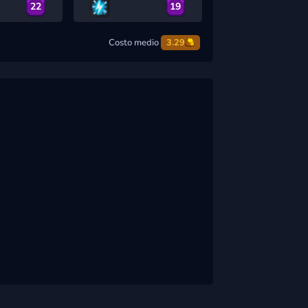
22
19
Costo medio
3.29