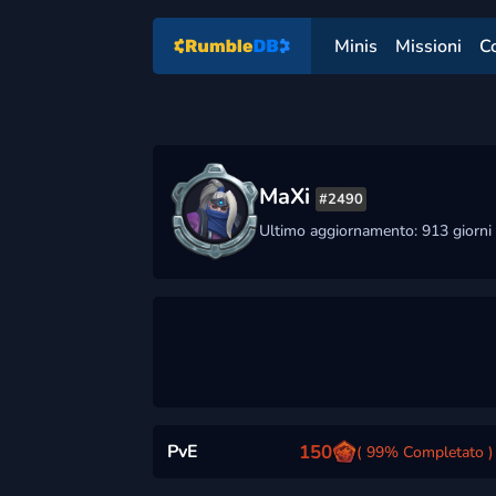
Minis
Missioni
C
MaXi
#2490
Ultimo aggiornamento: 913 giorni 
PvE
150
( 99% Completato )