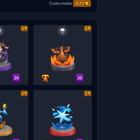
Costo medio
3.71
4
3
20
20
3
2