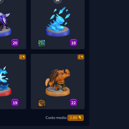
20
18
2
2
19
22
Costo medio
2.86