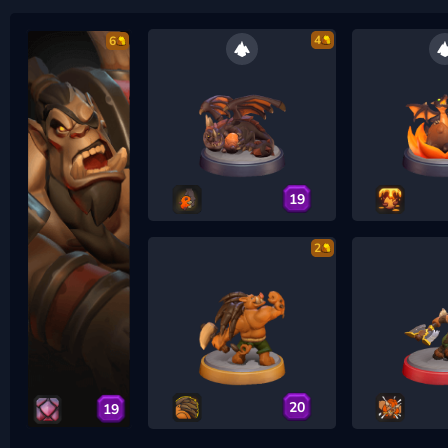
4
6
19
2
20
19