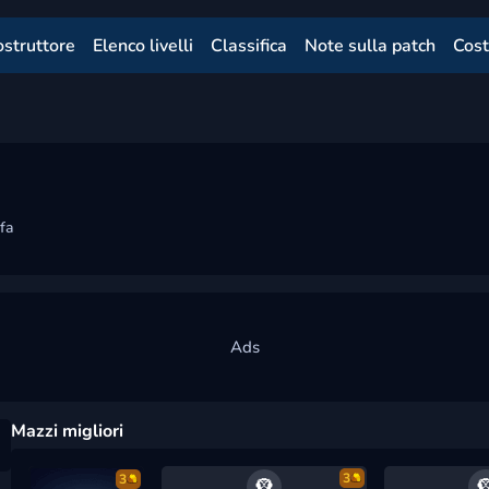
ostruttore
Elenco livelli
Classifica
Note sulla patch
Cost
fa
Mazzi migliori
3
3