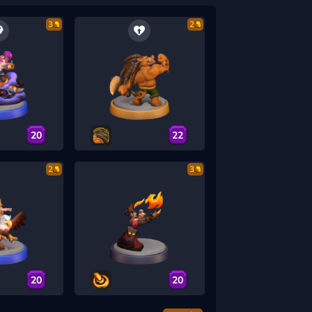
3
2
20
22
2
3
20
20