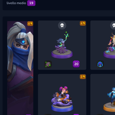
livello medio
19
4
4
20
3