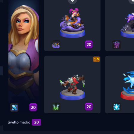
20
1
20
20
livello medio
20