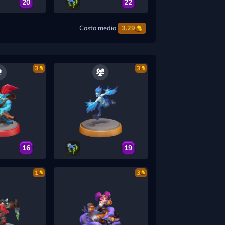
20
22
Costo medio
3.29
3
3
16
19
1
3