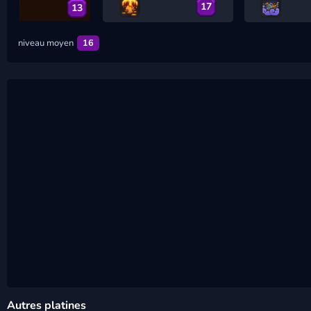
17
13
niveau moyen
16
Autres platines