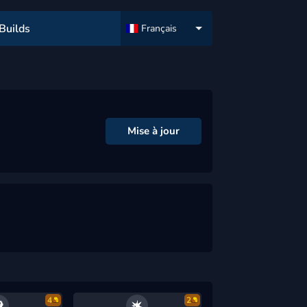
Builds
Français
Mise à jour
4
2