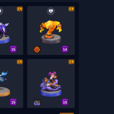
5
4
15
14
3
3
15
15