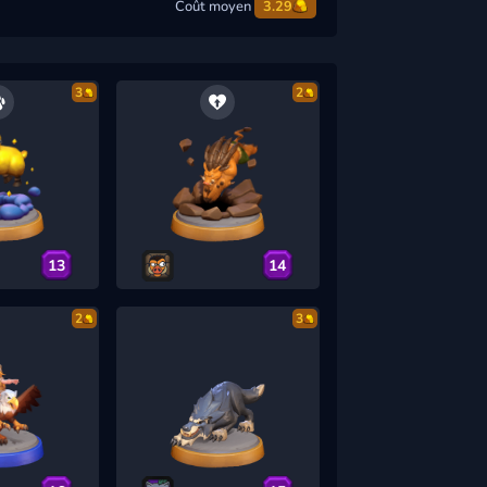
Coût moyen
3.29
3
2
13
14
2
3