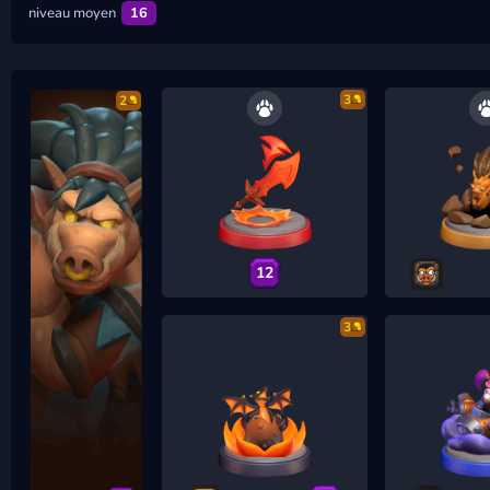
niveau moyen
16
3
2
12
3