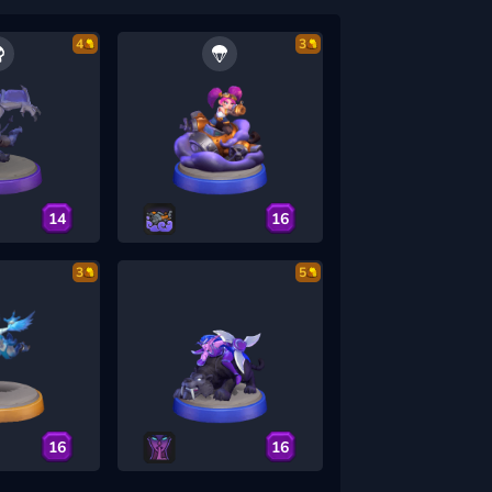
4
3
14
16
3
5
16
16