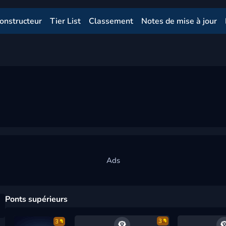
onstructeur
Tier List
Classement
Notes de mise à jour
Ponts supérieurs
3
3