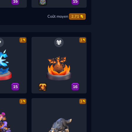
16
15
Coût moyen
2.71
2
3
15
16
3
3