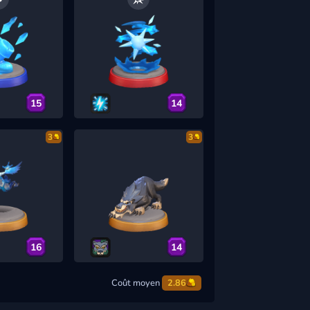
15
14
3
3
16
14
Coût moyen
2.86