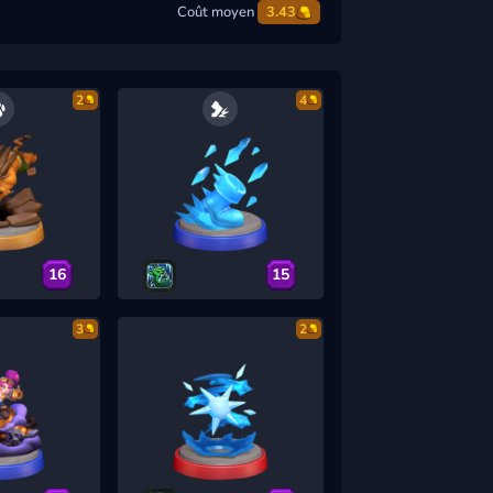
Coût moyen
3.43
2
4
16
15
3
2