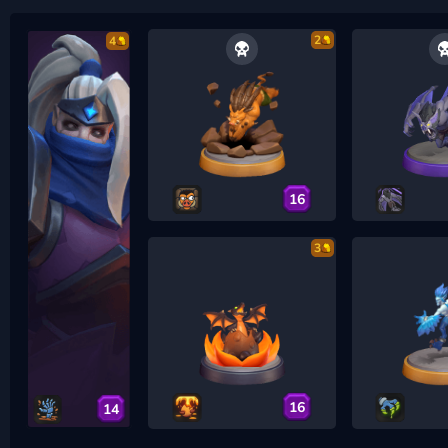
2
4
16
3
16
14