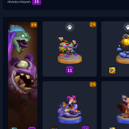
niveau moyen
15
2
4
11
3