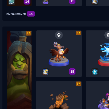
15
14
niveau moyen
14
2
4
15
2