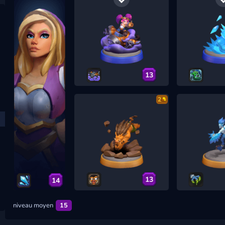
13
2
13
14
niveau moyen
15