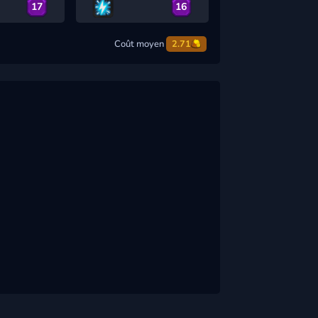
17
16
Coût moyen
2.71