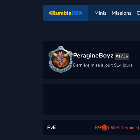
Minis
Missions
C
PeragineBoyz
#1736
Dernière mise à jour: 914 jours
PvE
89
( 58% Terminé )