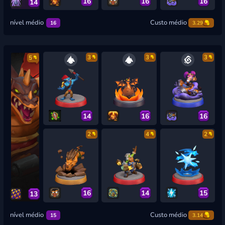
16
16
16
14
nível médio
Custo médio
16
3.29
3
3
3
5
14
16
16
2
4
2
16
14
15
13
nível médio
Custo médio
15
3.14