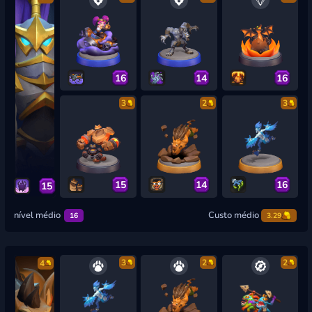
16
14
16
3
2
3
15
14
16
15
nível médio
Custo médio
16
3.29
3
2
2
4