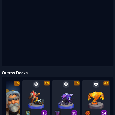
Outros Decks
1
5
4
4
15
15
14