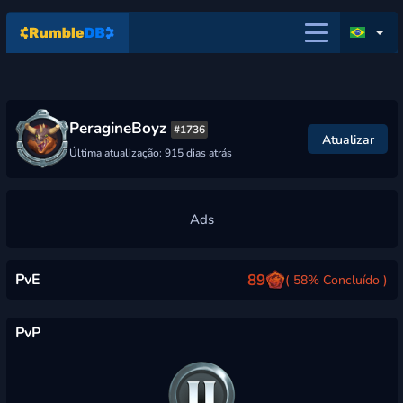
PeragineBoyz
#1736
Atualizar
Última atualização: 915 dias atrás
PvE
89
( 58% Concluído )
PvP