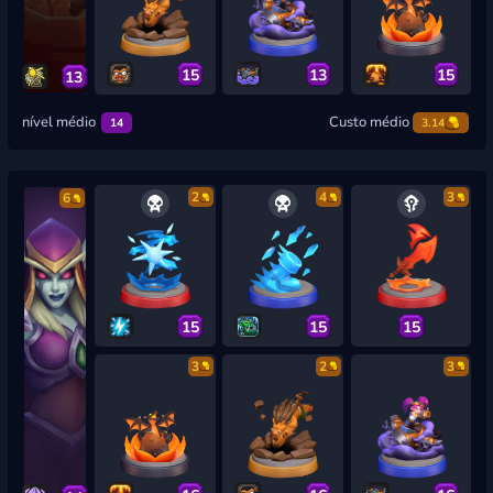
15
13
15
13
nível médio
Custo médio
14
3.14
2
4
3
6
15
15
15
3
2
3