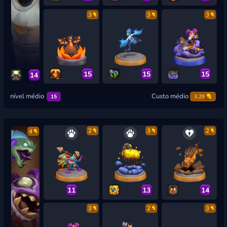
3
3
3
15
15
15
14
nível médio
Custo médio
15
3.29
2
3
2
4
11
13
14
3
2
3