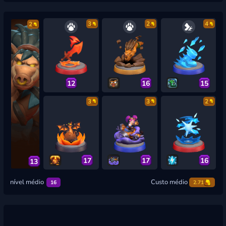
3
2
4
2
12
16
15
3
3
2
17
17
16
13
nível médio
Custo médio
16
2.71