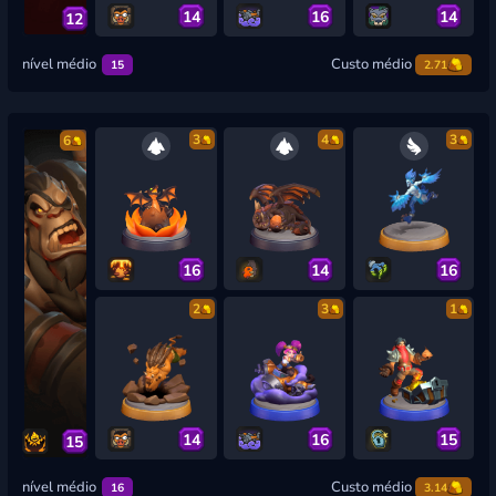
14
16
14
12
nível médio
Custo médio
15
2.71
3
4
3
6
16
14
16
2
3
1
14
16
15
15
nível médio
Custo médio
16
3.14