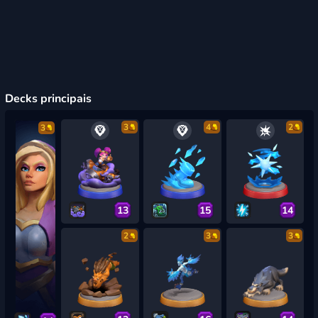
Decks principais
3
4
2
3
13
15
14
2
3
3