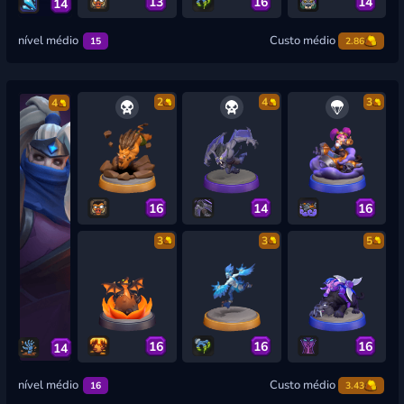
13
16
14
14
nível médio
Custo médio
15
2.86
2
4
3
4
16
14
16
3
3
5
16
16
16
14
nível médio
Custo médio
16
3.43