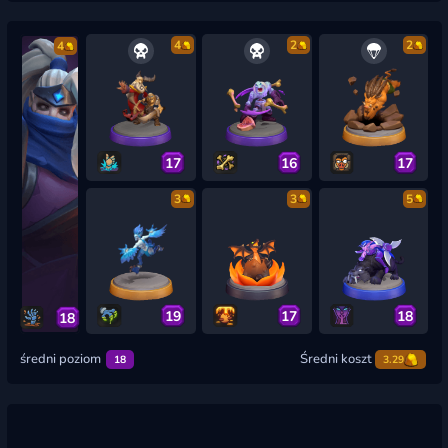
4
2
2
4
17
16
17
3
3
5
19
17
18
18
średni poziom
Średni koszt
18
3.29