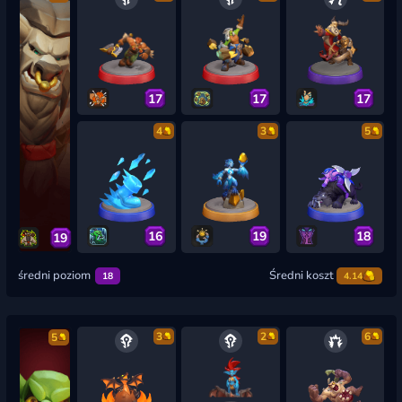
17
17
17
4
3
5
16
19
18
19
średni poziom
Średni koszt
18
4.14
3
2
6
5