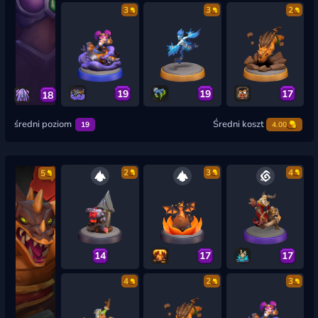
3
3
2
19
19
17
18
średni poziom
Średni koszt
19
4.00
2
3
4
5
14
17
17
4
2
3