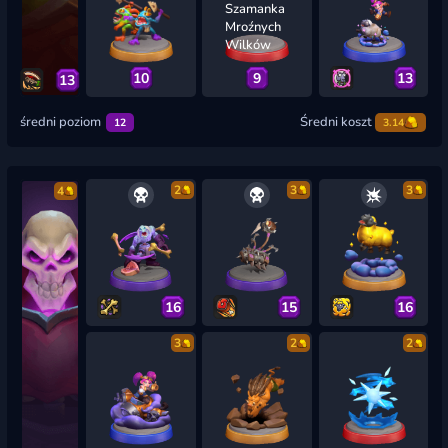
10
9
13
13
średni poziom
Średni koszt
12
3.14
2
3
3
4
16
15
16
3
2
2