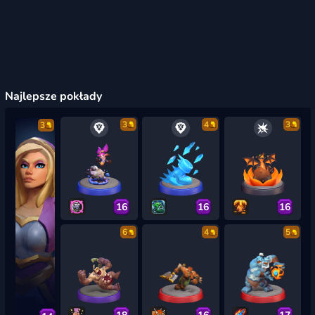
Najlepsze pokłady
3
4
3
3
16
16
16
6
4
5
18
16
17