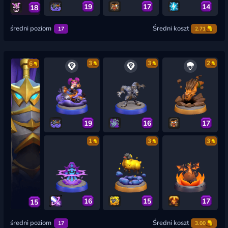
19
17
14
18
średni poziom
Średni koszt
17
2.71
3
3
2
6
19
16
17
1
3
3
16
15
17
15
średni poziom
Średni koszt
17
3.00