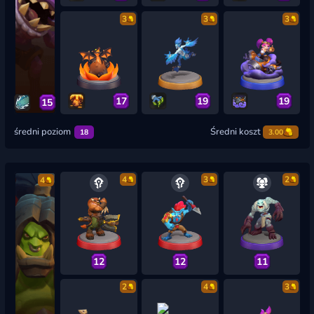
3
3
3
17
19
19
15
średni poziom
Średni koszt
18
3.00
4
3
2
4
12
12
11
2
4
3