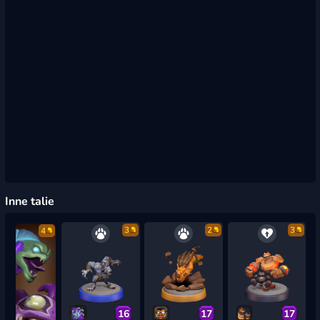
Inne talie
3
2
3
4
16
17
17