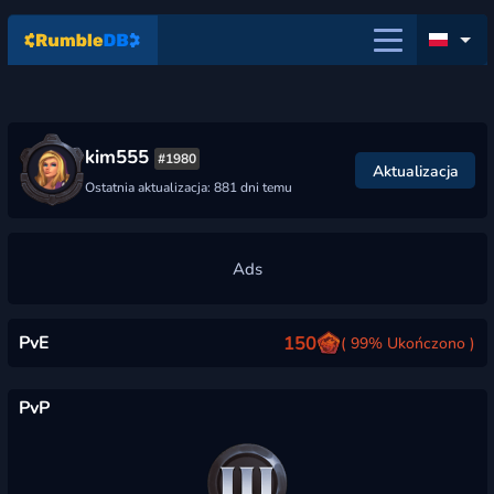
kim555
#1980
Aktualizacja
Ostatnia aktualizacja: 881 dni temu
PvE
150
( 99% Ukończono )
PvP