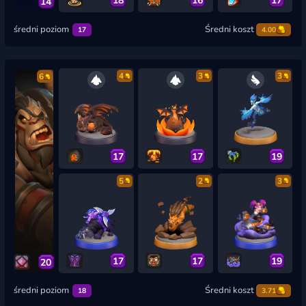
14
średni poziom
Średni koszt
17
4.00
4
3
3
6
17
17
19
5
2
3
17
17
19
20
średni poziom
Średni koszt
18
3.71