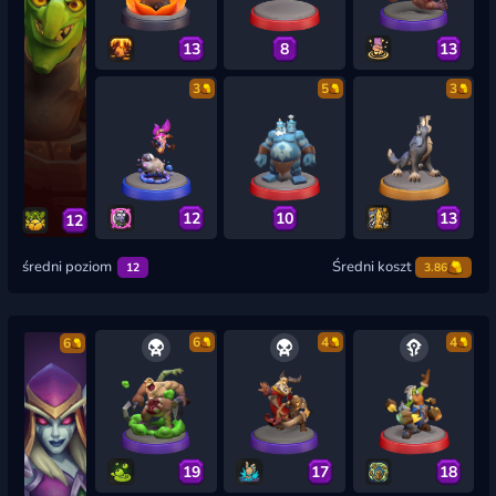
13
8
13
3
5
3
12
10
13
12
średni poziom
Średni koszt
12
3.86
6
4
4
6
19
17
18