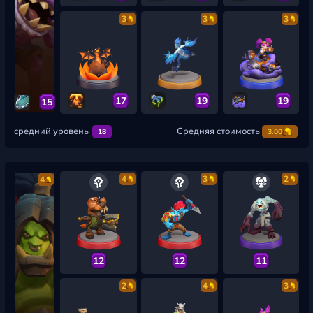
3
3
3
17
19
19
15
средний уровень
Средняя стоимость
18
3.00
4
3
2
4
12
12
11
2
4
3