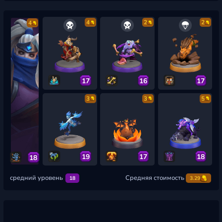
4
2
2
4
17
16
17
3
3
5
19
17
18
18
средний уровень
Средняя стоимость
18
3.29