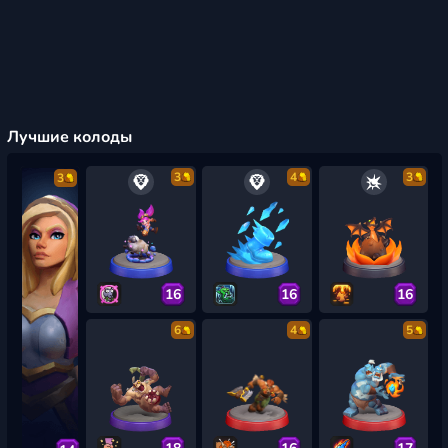
Лучшие колоды
3
4
3
3
16
16
16
6
4
5
18
16
17