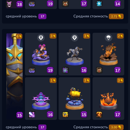
19
17
14
18
средний уровень
Средняя стоимость
17
2.71
3
3
2
6
19
16
17
1
3
3
16
15
17
15
средний уровень
Средняя стоимость
17
3.00