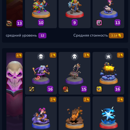
10
9
13
13
средний уровень
Средняя стоимость
12
3.14
2
3
3
4
16
15
16
3
2
2