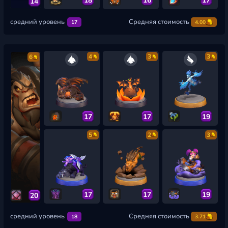
14
средний уровень
Средняя стоимость
17
4.00
4
3
3
6
17
17
19
5
2
3
17
17
19
20
средний уровень
Средняя стоимость
18
3.71