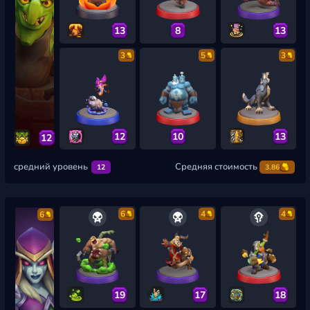
13
8
13
3
5
3
12
10
13
12
средний уровень
Средняя стоимость
12
3.86
6
4
4
6
19
17
18