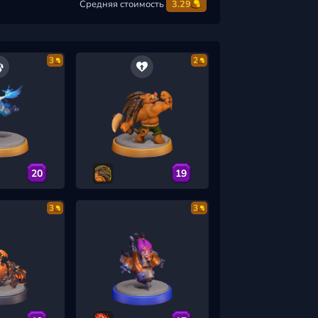
Средняя стоимость
3.29
3
2
20
19
3
3