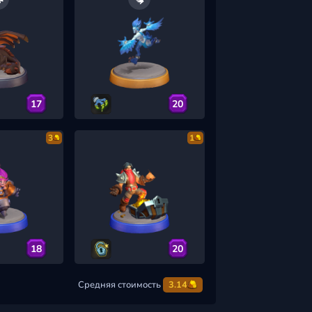
17
20
3
1
18
20
Средняя стоимость
3.14