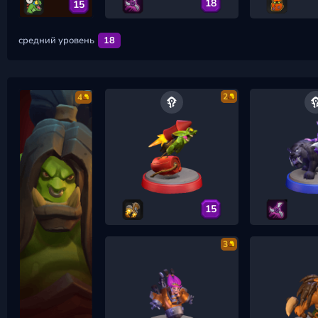
18
15
средний уровень
18
2
4
15
3