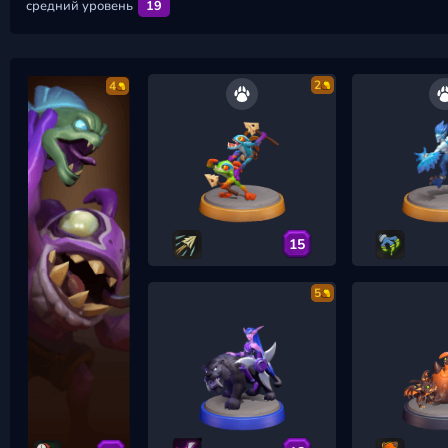
средний уровень
19
2
4
15
5