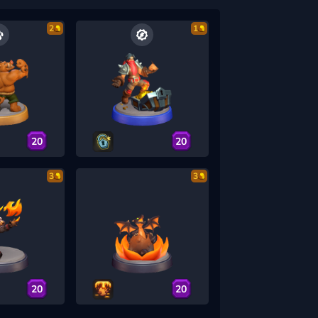
2
1
20
20
3
3
20
20