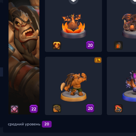
20
2
20
22
средний уровень
20