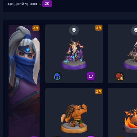
средний уровень
20
4
4
17
2