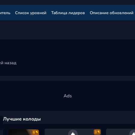
итель
Список уровней
Таблица лидеров
Описание обновлений
ей назад
Лучшие колоды
3
6