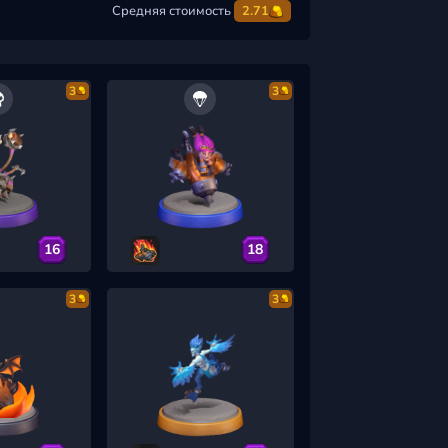
Средняя стоимость
2.71
3
3
16
18
3
3