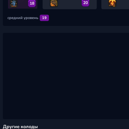
20
18
средний уровень
19
Другие колоды