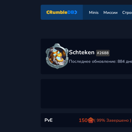
Minis
Миссии
Стро
Schteken
#2688
Последнее обновление: 884 дн
PvE
150
( 99% Завершено )