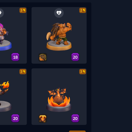
3
2
18
20
3
3
20
20