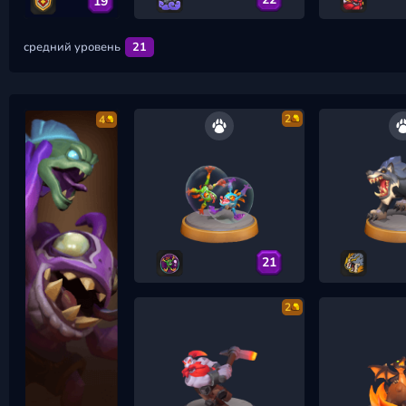
19
средний уровень
21
2
4
21
2