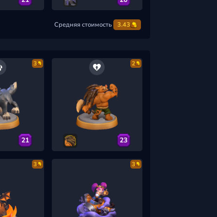
Средняя стоимость
3.43
3
2
21
23
3
3