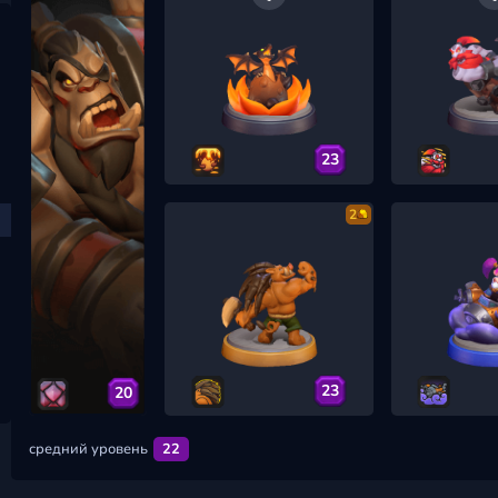
23
2
23
20
средний уровень
22