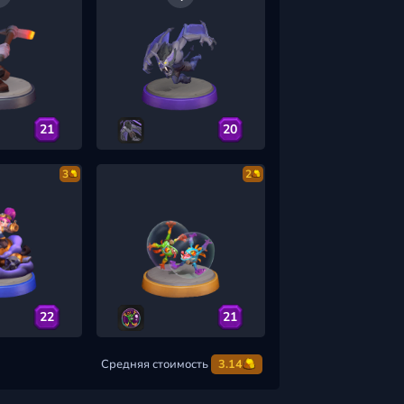
21
20
3
2
22
21
Средняя стоимость
3.14