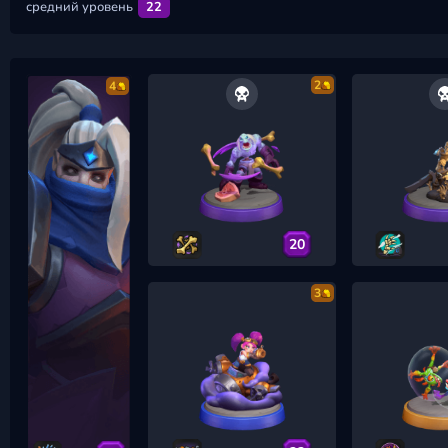
средний уровень
22
2
4
20
3