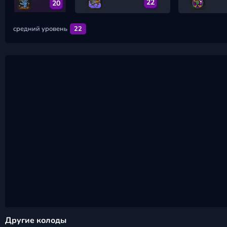
22
20
средний уровень
22
Другие колоды