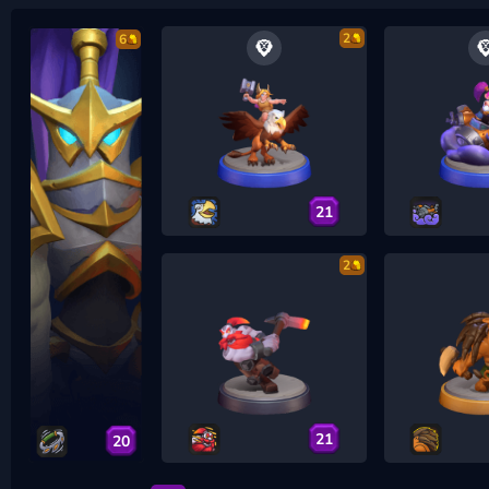
2
6
21
2
21
20