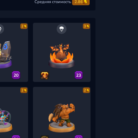
Средняя стоимость
2.86
2
3
20
23
2
2