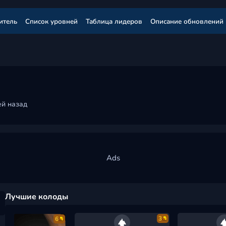
итель
Список уровней
Таблица лидеров
Описание обновлений
ей назад
Лучшие колоды
3
6