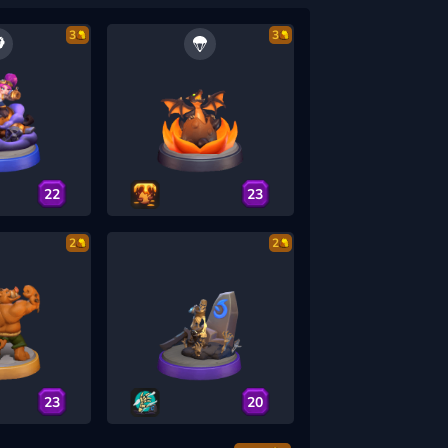
3
3
22
23
2
2
23
20