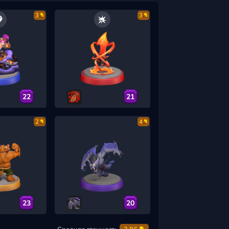
3
3
22
21
2
4
23
20