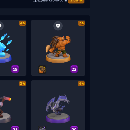
Средняя стоимость
2.86
4
2
19
23
2
4
21
20