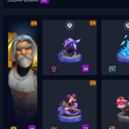
средний уровень
21
5
4
20
3
22