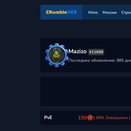
Minis
Миссии
Стро
Mazizo
#11698
Последнее обновление: 885 дн
PvE
150
( 99% Завершено )