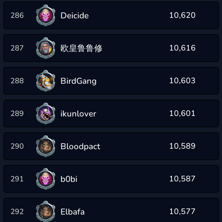
Deicide
10,620
286
欧皇鲁鲁修
10,616
287
BirdGang
10,603
288
ikunlover
10,601
289
Bloodpact
10,589
290
b0bi
10,587
291
Elbafa
10,577
292