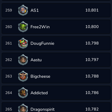
AS1
10,801
259
Free2Win
10,800
260
DougFunnie
10,798
261
Aastu
10,797
262
Bigcheese
10,788
263
Addicted
10,786
264
Dragonspirit
10,782
265