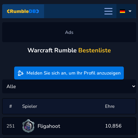
Warcraft Rumble
Bestenliste
Melden Sie sich an, um Ihr Profil anzuzeigen
#
Spieler
Ehre
Fligahoot
10,856
251