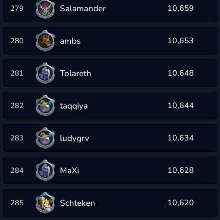
Salamander
10,659
279
ambs
10,653
280
Tolareth
10,648
281
taqqiya
10,644
282
ludygrv
10,634
283
MaXi
10,628
284
Schteken
10,620
285