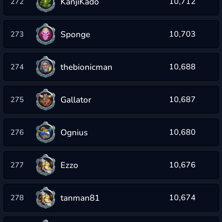
KanjiKado
10,712
272
Sponge
10,703
273
thebionicman
10,688
274
Gallator
10,687
275
Ognius
10,680
276
Ezzo
10,676
277
tanman81
10,674
278