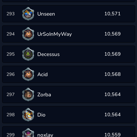
Unseen
10,571
293
UrSoInMyWay
10,569
294
Decessus
10,569
295
Acid
10,568
296
Zorba
10,564
297
Dio
10,564
298
noxlay
10,559
299