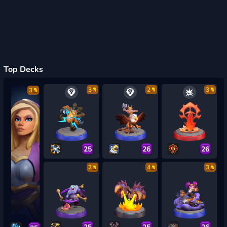
Top Decks
3
2
3
3
25
26
26
2
4
3
25
25
26