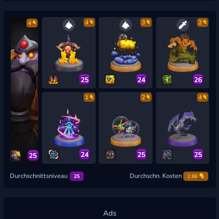
4
3
2
4
25
24
26
1
2
4
24
25
25
25
Durchschnittsniveau
Durchschn. Kosten
25
2.86