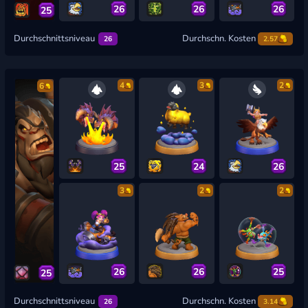
26
26
26
25
Durchschnittsniveau
Durchschn. Kosten
26
2.57
4
3
2
6
25
24
26
3
2
2
26
26
25
25
Durchschnittsniveau
Durchschn. Kosten
26
3.14