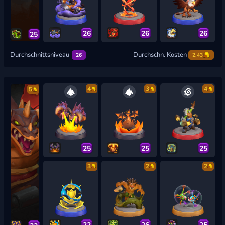
26
26
26
25
Durchschnittsniveau
Durchschn. Kosten
26
2.43
4
3
4
5
25
25
25
3
2
2
22
26
25