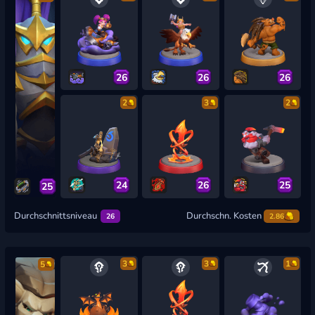
26
26
26
2
3
2
24
26
25
25
Durchschnittsniveau
Durchschn. Kosten
26
2.86
3
3
1
5