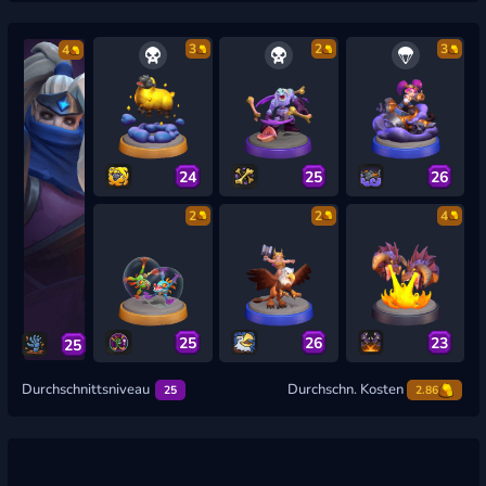
3
2
3
4
24
25
26
2
2
4
25
26
23
25
Durchschnittsniveau
Durchschn. Kosten
25
2.86