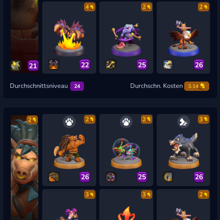
4
2
2
22
25
26
21
Durchschnittsniveau
Durchschn. Kosten
24
3.14
2
2
3
2
26
25
26
3
3
2