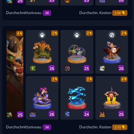
25
Durchschnittsniveau
Durchschn. Kosten
26
2.86
2
2
2
4
26
25
26
3
2
4
26
24
25
25
Durchschnittsniveau
Durchschn. Kosten
26
2.71