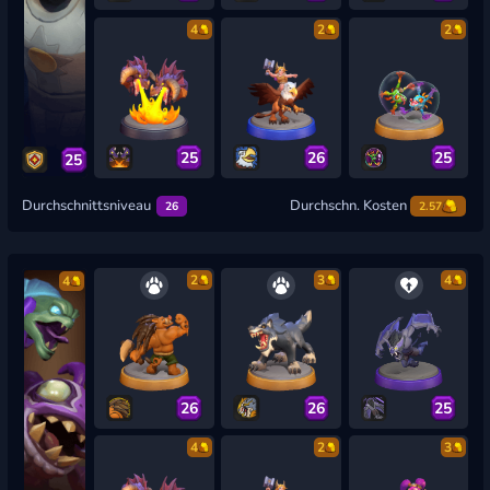
4
2
2
25
26
25
25
Durchschnittsniveau
Durchschn. Kosten
26
2.57
2
3
4
4
26
26
25
4
2
3