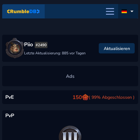
Piio
#2490
Aktualisieren
Letzte Aktualisierung: 885 vor Tagen
PvE
150
( 99% Abgeschlossen )
PvP