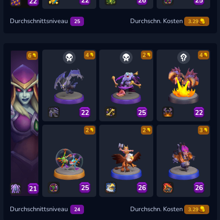
22
Durchschnittsniveau
Durchschn. Kosten
25
3.29
4
2
4
6
22
25
22
2
2
3
25
26
26
21
Durchschnittsniveau
Durchschn. Kosten
24
3.29