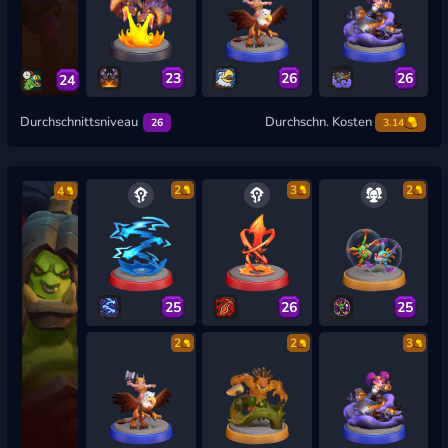
23
26
26
24
Durchschnittsniveau
Durchschn. Kosten
26
3.14
2
3
2
4
25
26
25
2
2
3