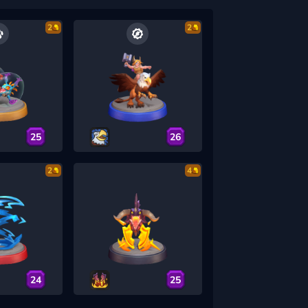
2
2
25
26
2
4
24
25