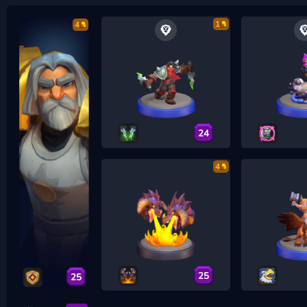
1
4
24
4
25
25