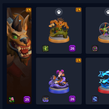
2
4
26
3
26
25