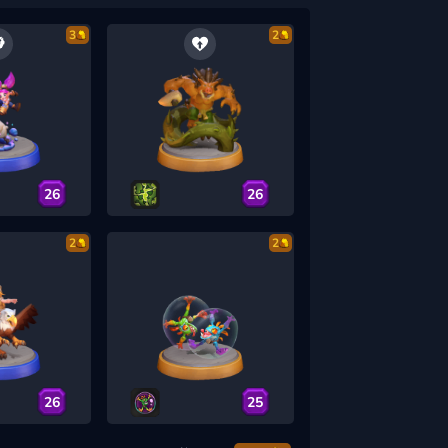
3
2
26
26
2
2
26
25