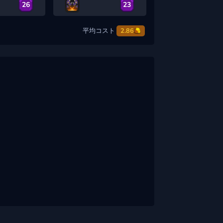
26
23
平均コスト
2.86