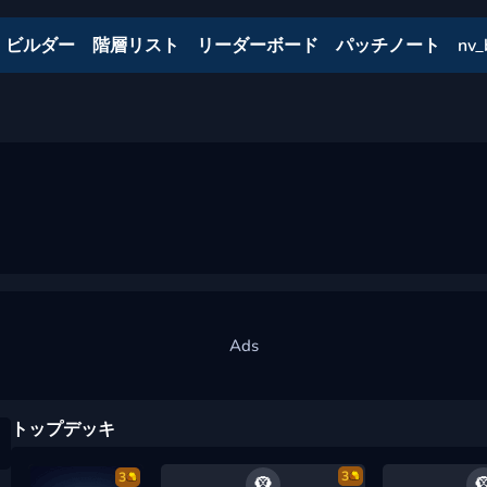
ビルダー
階層リスト
リーダーボード
パッチノート
nv_
トップデッキ
3
3