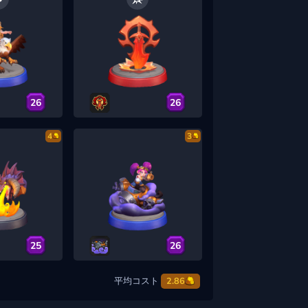
26
26
4
3
25
26
平均コスト
2.86