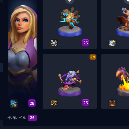
25
2
25
25
平均レベル
26