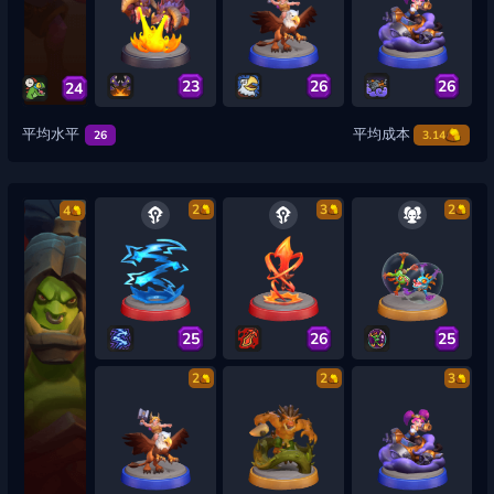
23
26
26
24
平均水平
平均成本
26
3.14
2
3
2
4
25
26
25
2
2
3