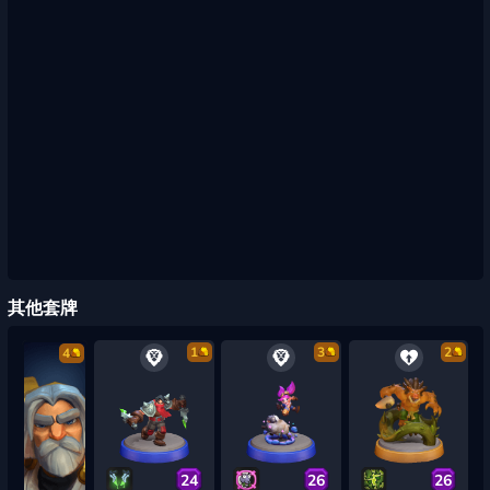
其他套牌
1
3
2
4
24
26
26