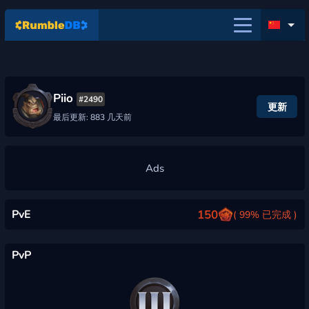
Piio
#2490
更新
最后更新: 883 几天前
PvE
150
( 99% 已完成 )
PvP