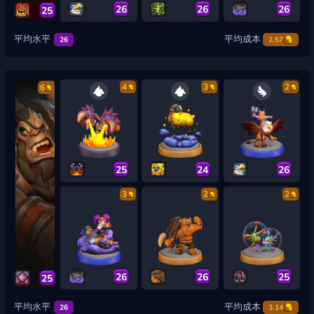
26
26
26
25
平均水平
平均成本
26
2.57
4
3
2
6
25
24
26
3
2
2
26
26
25
25
平均水平
平均成本
26
3.14