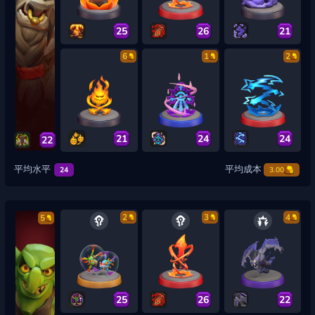
25
26
21
6
1
2
21
24
24
22
平均水平
平均成本
24
3.00
2
3
4
5
25
26
22