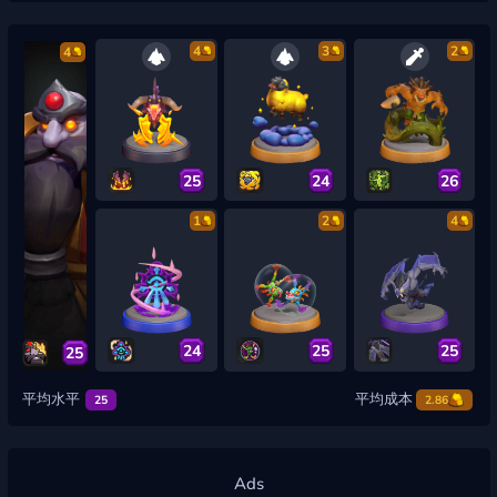
4
3
2
4
25
24
26
1
2
4
24
25
25
25
平均水平
平均成本
25
2.86