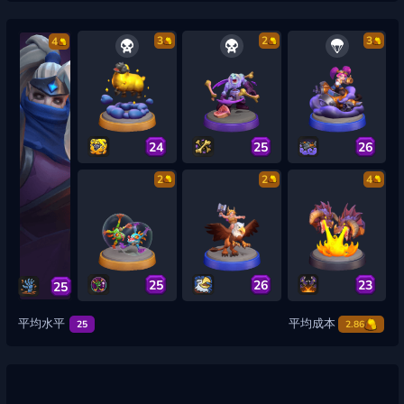
3
2
3
4
24
25
26
2
2
4
25
26
23
25
平均水平
平均成本
25
2.86