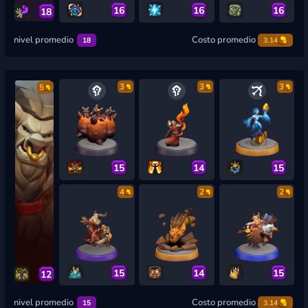
16
16
16
18
nivel promedio
Costo promedio
18
3.14
3
3
3
5
15
14
15
4
2
2
15
14
15
12
nivel promedio
Costo promedio
15
3.14