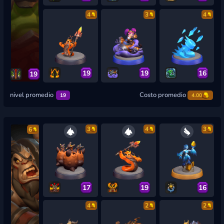
4
3
4
19
19
16
19
nivel promedio
Costo promedio
19
4.00
3
4
3
6
17
19
16
4
2
2