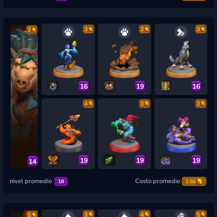
3
2
3
2
16
19
16
4
3
3
19
19
19
14
nivel promedio
Costo promedio
18
2.86
3
4
5
5