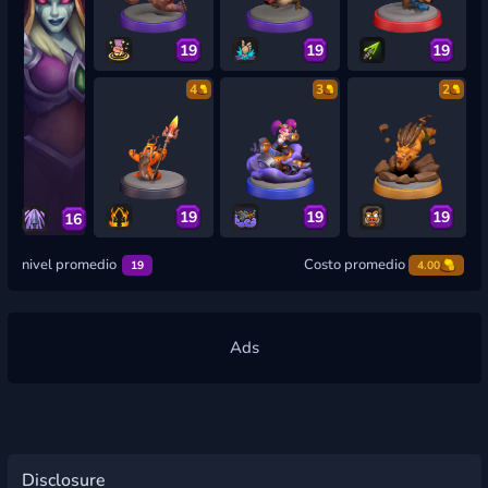
19
19
19
4
3
2
19
19
19
16
nivel promedio
Costo promedio
19
4.00
Disclosure