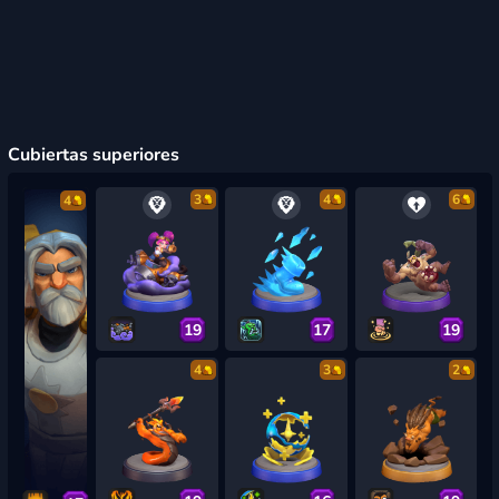
Cubiertas superiores
3
4
6
4
19
17
19
4
3
2