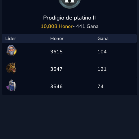
Prodigio de platino II
10,808 Honor
- 441 Gana
Líder
Honor
Gana
3615
104
3647
121
3546
74