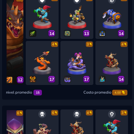
14
13
14
4
3
4
17
17
14
12
nivel promedio
Costo promedio
15
4.00
6
4
3
6