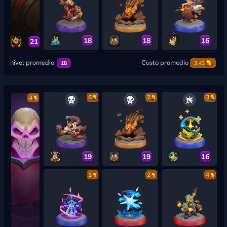
18
18
16
21
nivel promedio
Costo promedio
18
3.43
6
2
3
4
19
19
16
1
2
4