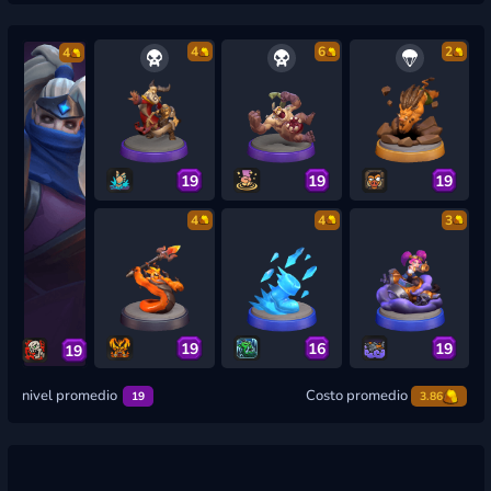
4
6
2
4
19
19
19
4
4
3
19
16
19
19
nivel promedio
Costo promedio
19
3.86