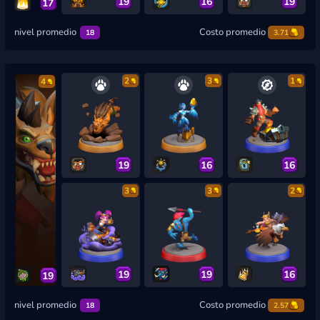
19
16
19
17
nivel promedio
Costo promedio
18
3.71
2
3
1
4
19
16
16
3
3
2
19
19
16
19
nivel promedio
Costo promedio
18
2.57