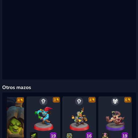
Otros mazos
3
4
6
4
19
16
19