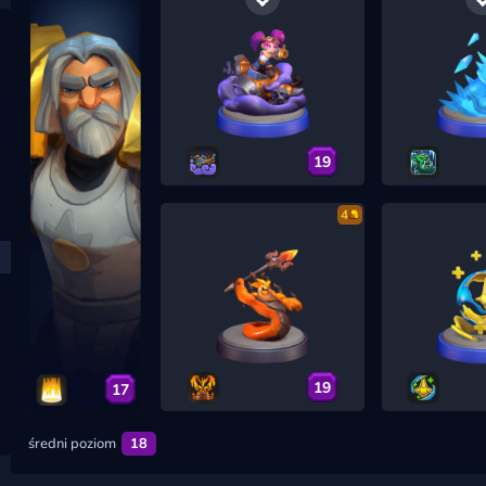
19
4
19
17
średni poziom
18