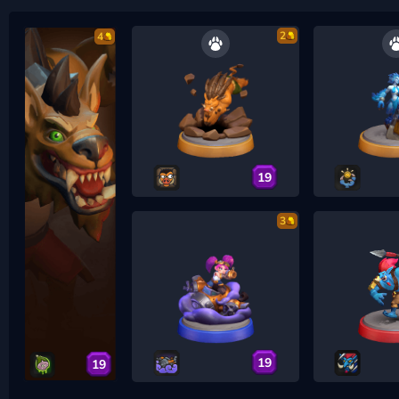
2
4
19
3
19
19