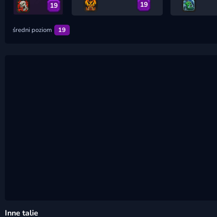
19
19
średni poziom
19
Inne talie