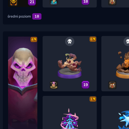
18
21
średni poziom
18
6
4
19
1