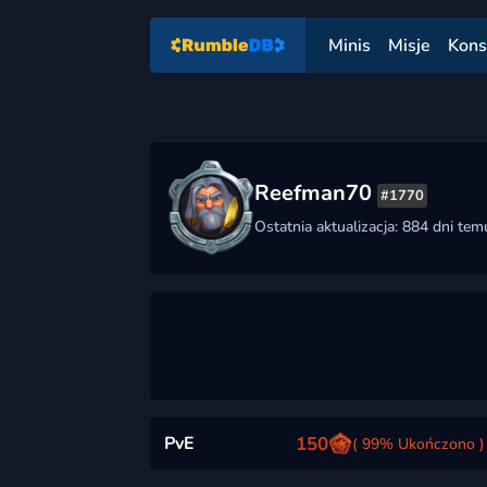
Minis
Misje
Kons
Reefman70
#1770
Ostatnia aktualizacja: 884 dni tem
PvE
150
( 99% Ukończono )