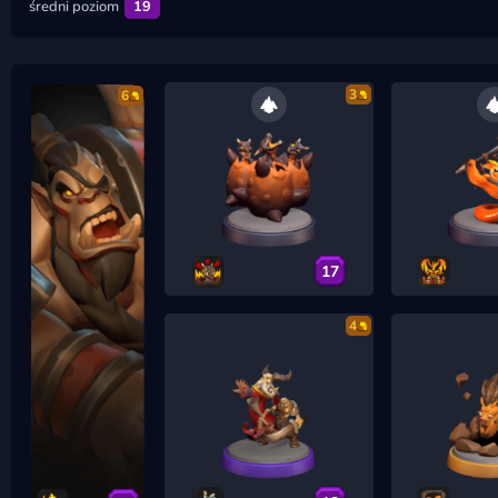
średni poziom
19
3
6
17
4