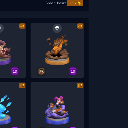
Średni koszt
2.57
6
2
19
19
4
3