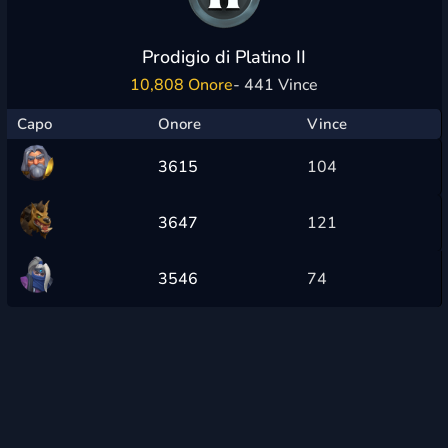
Prodigio di Platino II
10,808 Onore
- 441 Vince
Capo
Onore
Vince
3615
104
3647
121
3546
74