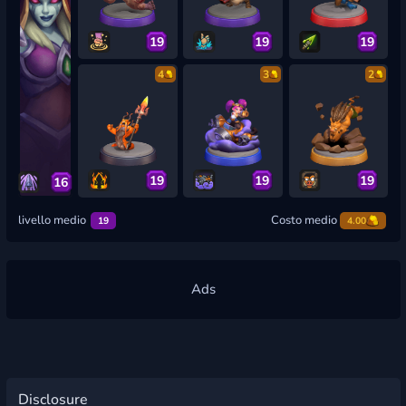
19
19
19
4
3
2
19
19
19
16
livello medio
Costo medio
19
4.00
Disclosure