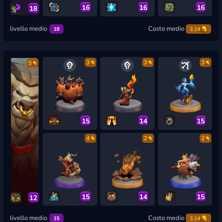
16
16
16
18
livello medio
Costo medio
18
3.14
3
3
3
5
15
14
15
4
2
2
15
14
15
12
livello medio
Costo medio
15
3.14