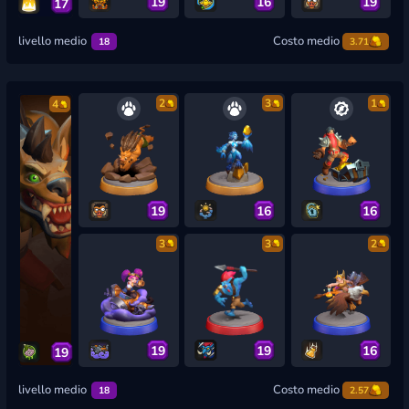
19
16
19
17
livello medio
Costo medio
18
3.71
2
3
1
4
19
16
16
3
3
2
19
19
16
19
livello medio
Costo medio
18
2.57