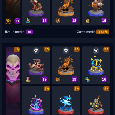
18
18
16
21
livello medio
Costo medio
18
3.43
6
2
3
4
19
19
16
1
2
4