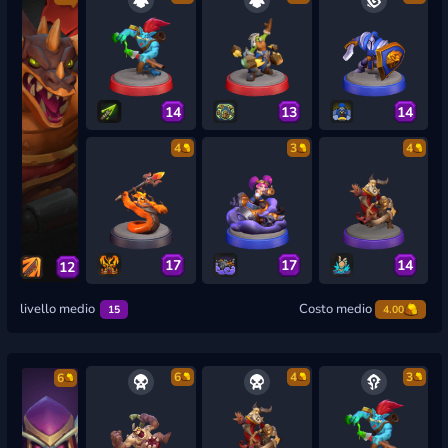
14
13
14
4
3
4
17
17
14
12
livello medio
Costo medio
15
4.00
6
4
3
6