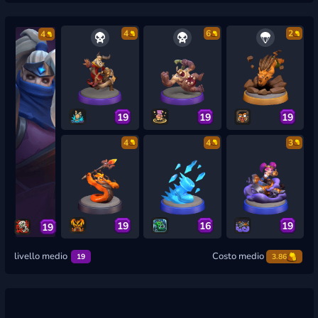
4
6
2
4
19
19
19
4
4
3
19
16
19
19
livello medio
Costo medio
19
3.86