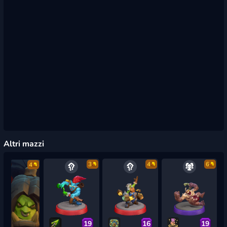
Altri mazzi
3
4
6
4
19
16
19