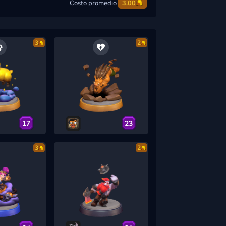
Costo promedio
3.00
3
2
17
23
3
2