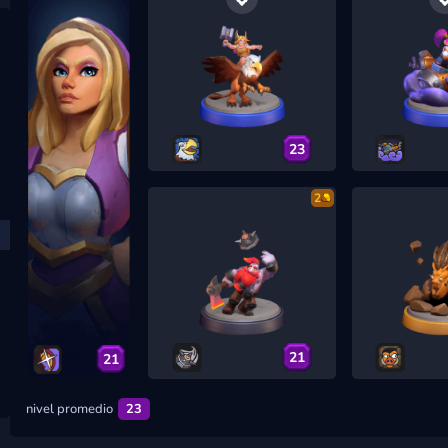
23
2
21
21
nivel promedio
23