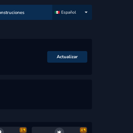
onstruciones
Español
Actualizar
3
4