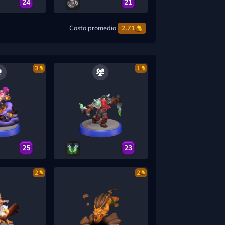
24
21
Costo promedio
2.71
3
1
25
23
2
2