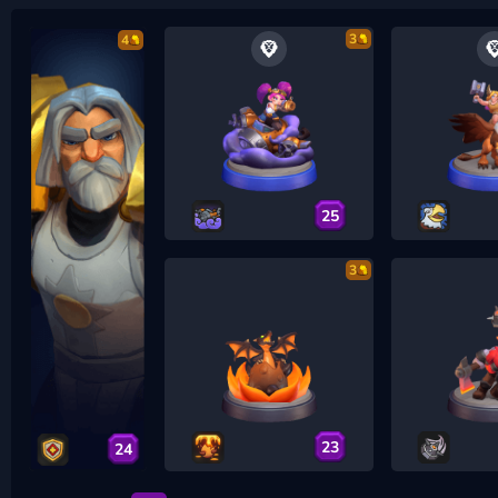
3
4
25
3
23
24