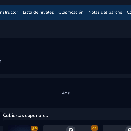
nstructor
Lista de niveles
Clasificación
Notas del parche
C
s
Cubiertas superiores
2
3