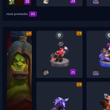
23
20
nivel promedio
22
2
4
21
5