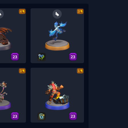
4
3
23
23
3
1
23
23