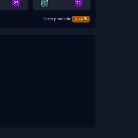
23
21
Costo promedio
3.14