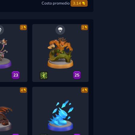
Costo promedio
3.14
3
2
23
25
4
4