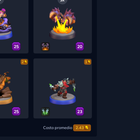
25
20
2
1
25
23
Costo promedio
2.43