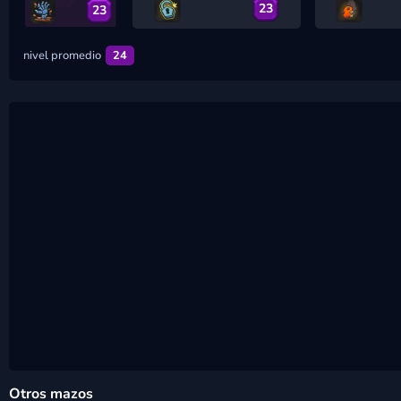
23
23
nivel promedio
24
Otros mazos