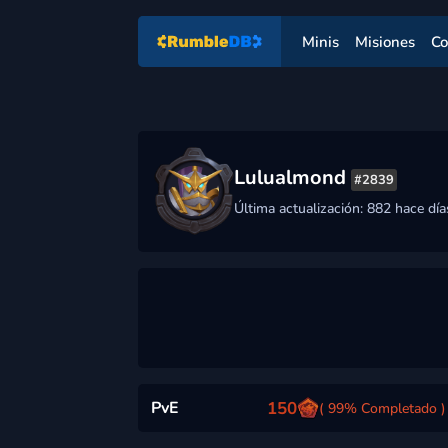
Minis
Misiones
Co
Lulualmond
#2839
Última actualización: 882 hace día
PvE
150
( 99% Completado )