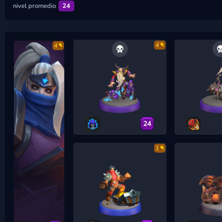
nivel promedio
24
4
4
24
1