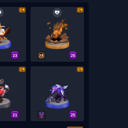
2
2
23
25
2
5
21
25