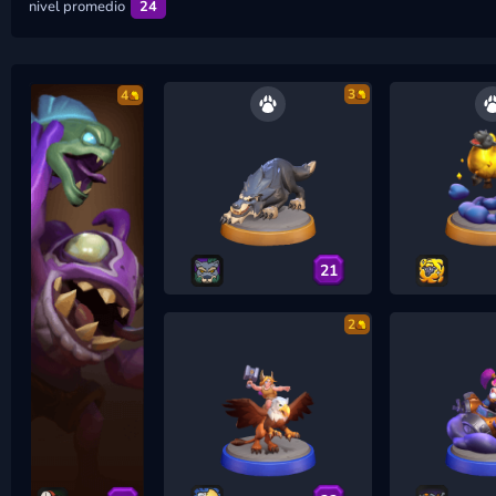
nivel promedio
24
3
4
21
2