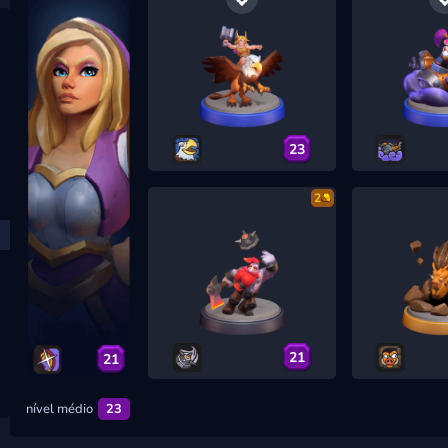
23
2
21
21
nível médio
23