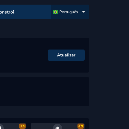
onstrói
Português
Atualizar
3
4