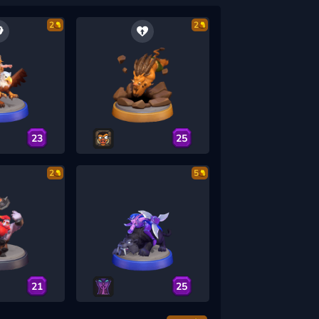
2
2
23
25
2
5
21
25