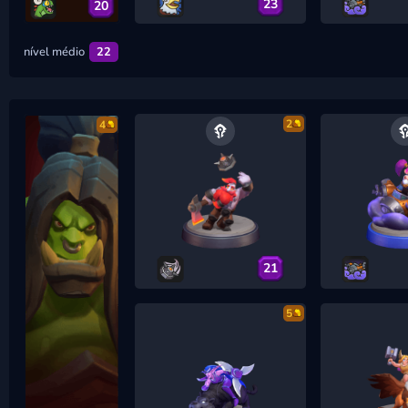
23
20
nível médio
22
2
4
21
5