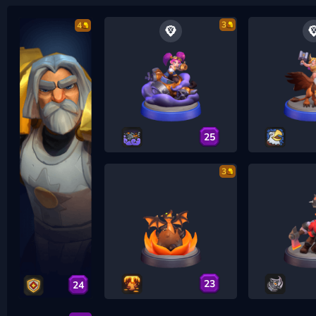
3
4
25
3
23
24