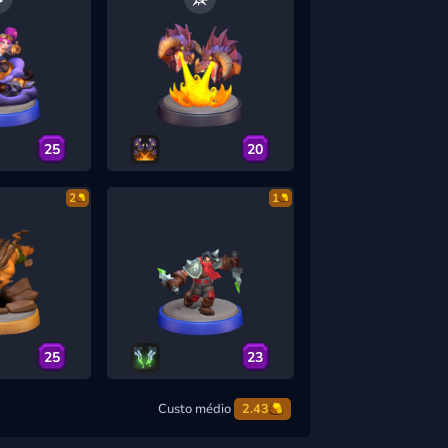
25
20
2
1
25
23
Custo médio
2.43