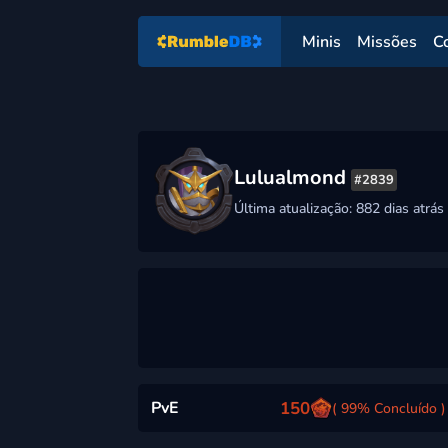
Minis
Missões
C
Lulualmond
#2839
Última atualização: 882 dias atrás
PvE
150
( 99% Concluído )