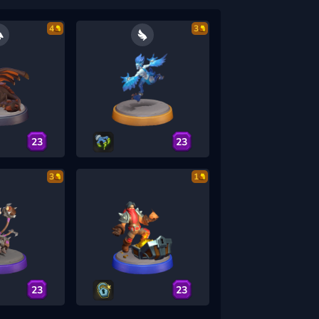
4
3
23
23
3
1
23
23