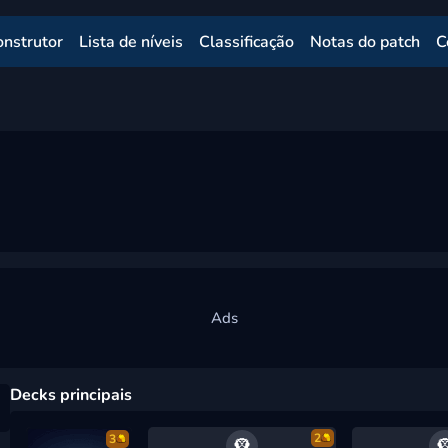
onstrutor
Lista de níveis
Classificação
Notas do patch
C
Decks principais
2
3