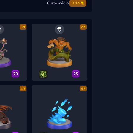
Custo médio
3.14
3
2
23
25
4
4