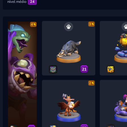
nível médio
24
3
4
21
2