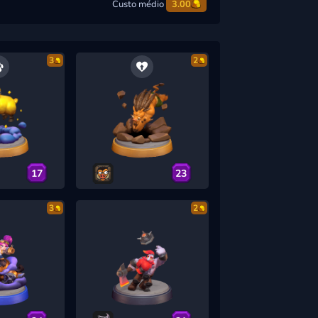
Custo médio
3.00
3
2
17
23
3
2