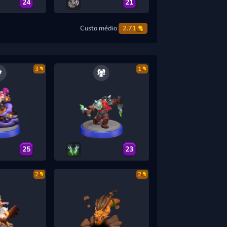
24
21
Custo médio
2.71
3
1
25
23
2
2