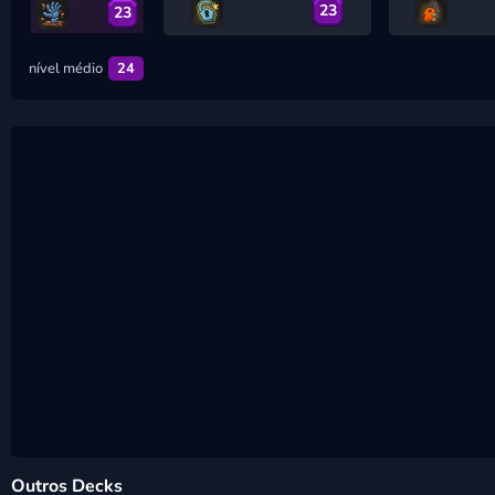
23
23
nível médio
24
Outros Decks