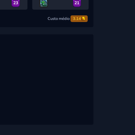
23
21
Custo médio
3.14