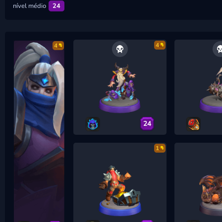
nível médio
24
4
4
24
1