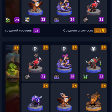
23
24
21
20
средний уровень
Средняя стоимость
22
2.71
2
3
1
4
21
25
23
5
2
2