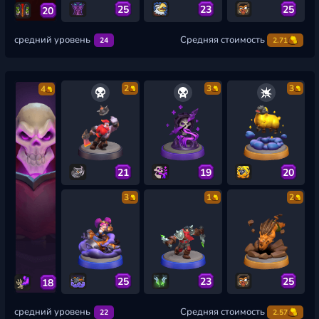
25
23
25
20
средний уровень
Средняя стоимость
24
2.71
2
3
3
4
21
19
20
3
1
2
25
23
25
18
средний уровень
Средняя стоимость
22
2.57