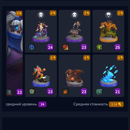
4
3
2
4
24
23
25
1
4
4
23
23
21
23
средний уровень
Средняя стоимость
24
3.14