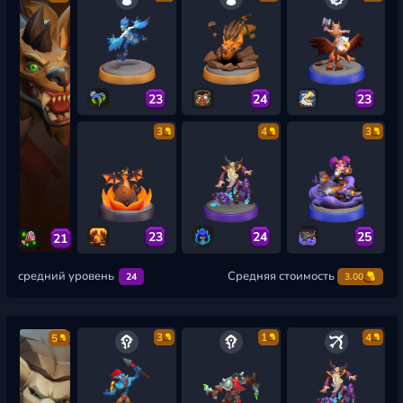
23
24
23
3
4
3
23
24
25
21
средний уровень
Средняя стоимость
24
3.00
3
1
4
5