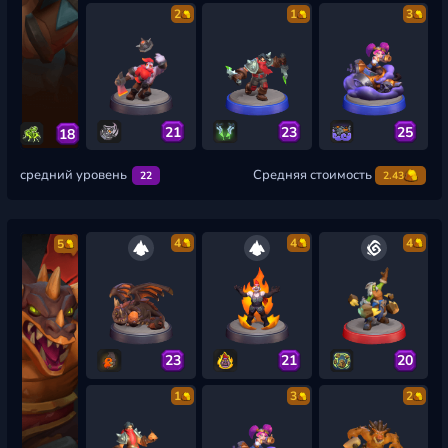
2
1
3
21
23
25
18
средний уровень
Средняя стоимость
22
2.43
4
4
4
5
23
21
20
1
3
2