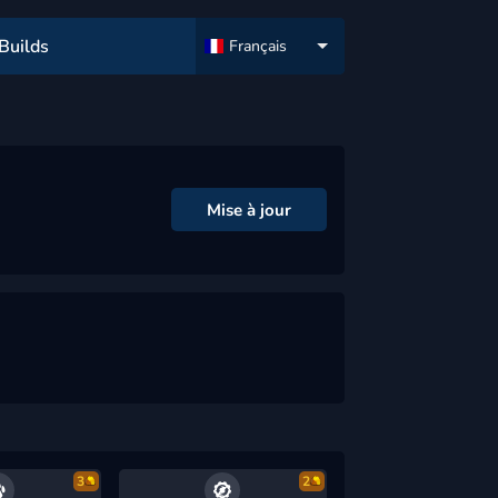
Builds
Français
Mise à jour
3
2