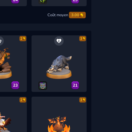
Coût moyen
3.00
2
3
23
21
2
3