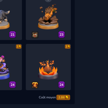
21
23
3
3
24
24
Coût moyen
2.86