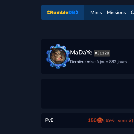
Minis
Missions
C
MaDaYe
#31128
Dernière mise à jour: 882 jours
PvE
150
( 99% Terminé )