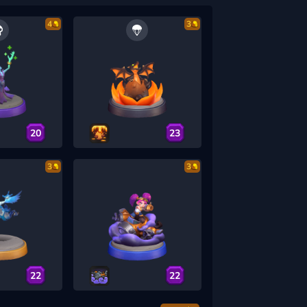
4
3
20
23
3
3
22
22