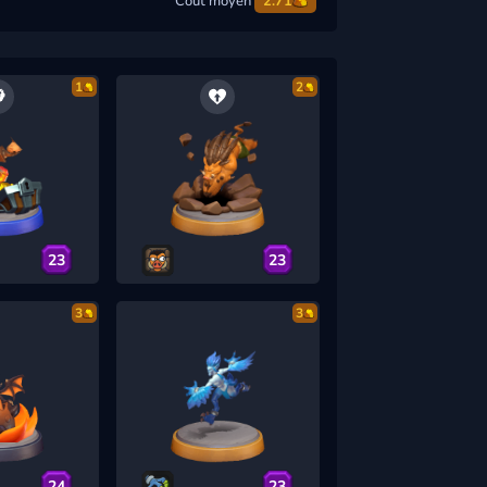
Coût moyen
2.71
1
2
23
23
3
3
24
23