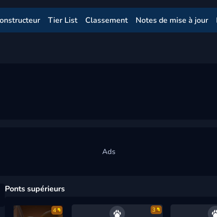
onstructeur
Tier List
Classement
Notes de mise à jour
Ponts supérieurs
3
4