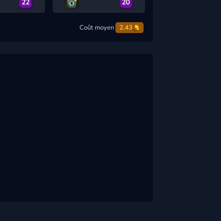
22
20
Coût moyen
2.43