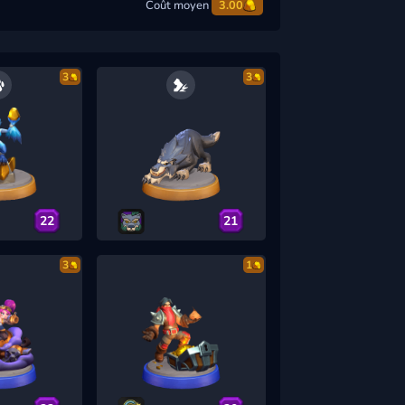
Coût moyen
3.00
3
3
22
21
3
1