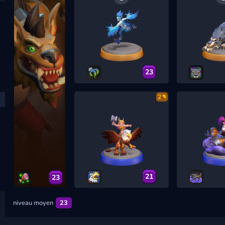
23
2
21
23
niveau moyen
23