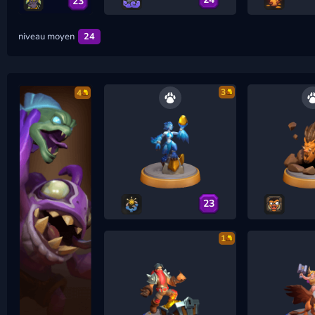
23
niveau moyen
24
3
4
23
1