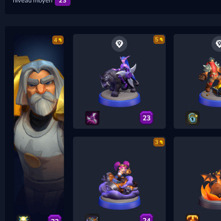
niveau moyen
23
5
4
23
3
24