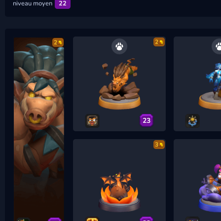
niveau moyen
22
2
2
23
3