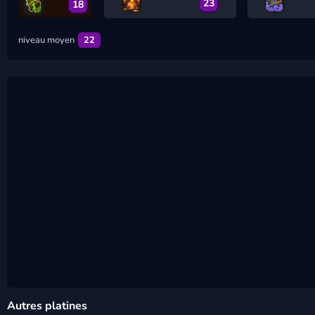
23
18
niveau moyen
22
Autres platines