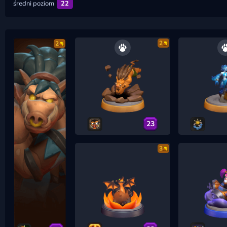
średni poziom
22
2
2
23
3