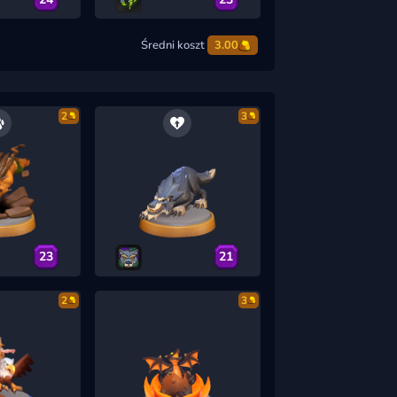
Średni koszt
3.00
2
3
23
21
2
3