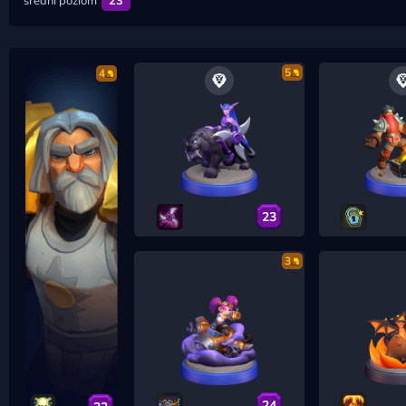
średni poziom
23
5
4
23
3
24