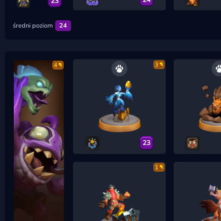
23
średni poziom
24
3
4
23
1