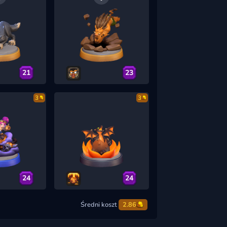
21
23
3
3
24
24
Średni koszt
2.86