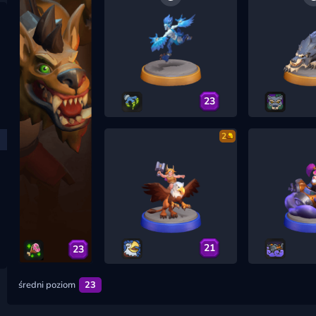
23
2
21
23
średni poziom
23