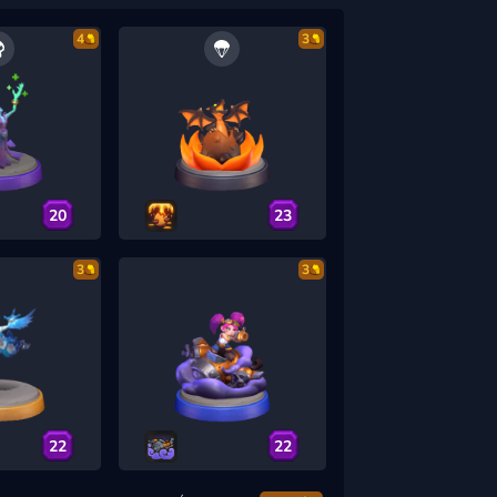
4
3
20
23
3
3
22
22