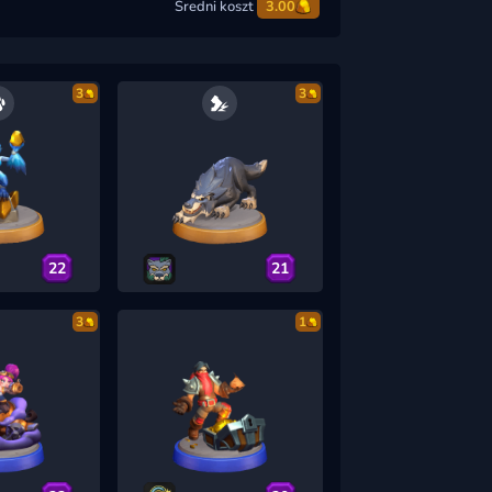
Średni koszt
3.00
3
3
22
21
3
1