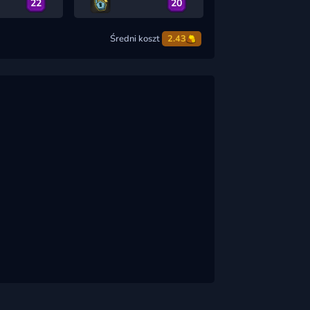
22
20
Średni koszt
2.43