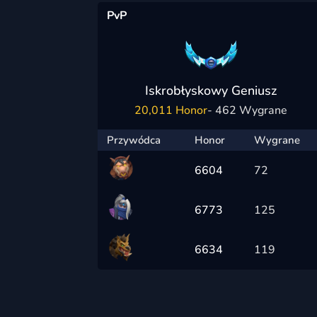
PvP
Iskrobłyskowy Geniusz
20,011 Honor
- 462 Wygrane
Przywódca
Honor
Wygrane
6604
72
6773
125
6634
119