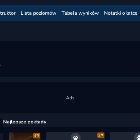
truktor
Lista poziomów
Tabela wyników
Notatki o łatce
u
Najlepsze pokłady
3
4