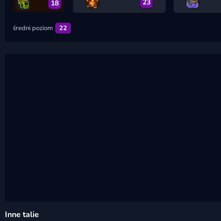
23
18
średni poziom
22
Inne talie