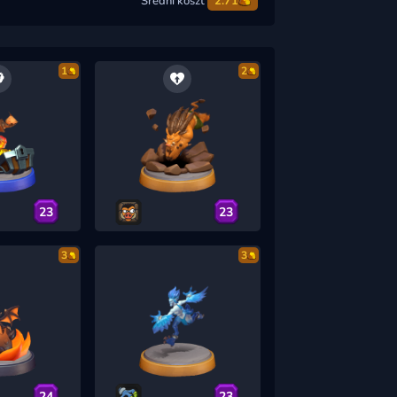
Średni koszt
2.71
1
2
23
23
3
3
24
23