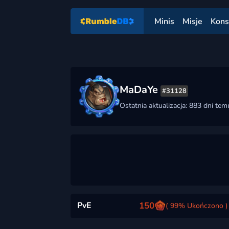
Minis
Misje
Kons
MaDaYe
#31128
Ostatnia aktualizacja: 883 dni tem
PvE
150
( 99% Ukończono )