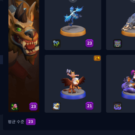
23
2
21
23
평균 수준
23