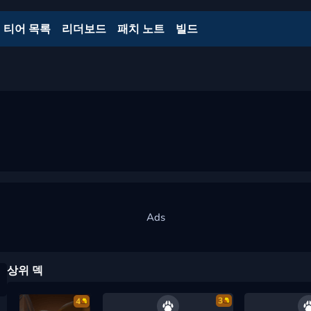
티어 목록
리더보드
패치 노트
빌드
상위 덱
3
4