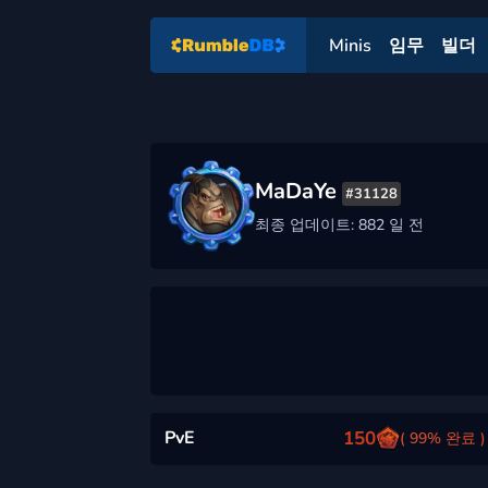
Minis
임무
빌더
MaDaYe
#31128
최종 업데이트: 882 일 전
PvE
150
( 99% 완료 )