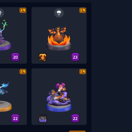
4
3
20
23
3
3
22
22