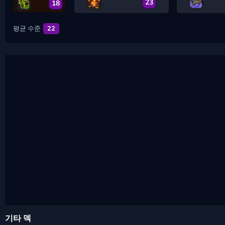
23
18
평균 수준
22
기타 덱